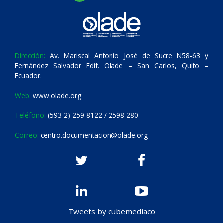
Dirección:
Av. Mariscal Antonio José de Sucre N58-63 y
Fernández Salvador Edif. Olade – San Carlos, Quito –
Ecuador.
Web:
www.olade.org
Teléfono:
(593 2) 259 8122 / 2598 280
Correo:
centro.documentacion@olade.org
Tweets by cubemediaco