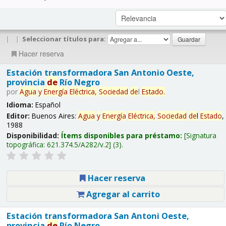
|
|
Seleccionar títulos para:
Hacer reserva
Estación transformadora San Antonio Oeste,
provincia
de
Río Negro
por
Agua
y
Energía
Eléctrica,
Sociedad
de
l
Estado
.
Idioma:
Español
Editor:
Buenos Aires:
Agua
y
Energía
Eléctrica,
Sociedad
de
l
Estado
,
1988
Disponibilidad:
Ítems disponibles para préstamo:
Signatura
topográfica:
621.374.5/A282/v.2
(3).
Hacer reserva
Agregar al carrito
Estación transformadora San Antoni Oeste,
provincia
de
Río Negro