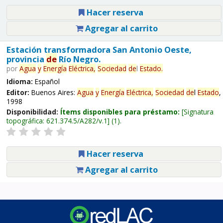
Hacer reserva
Agregar al carrito
Estación transformadora San Antonio Oeste,
provincia
de
Río Negro.
por
Agua
y
Energía
Eléctrica,
Sociedad
de
l
Estado
.
Idioma:
Español
Editor:
Buenos Aires:
Agua
y
Energía
Eléctrica,
Sociedad
de
l
Estado
,
1998
Disponibilidad:
Ítems disponibles para préstamo:
Signatura
topográfica:
621.374.5/A282/v.1
(1).
Hacer reserva
Agregar al carrito