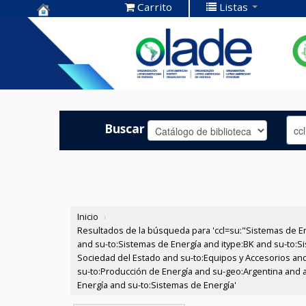
Carrito
Listas
Centro de
Documentación
OLADE -
Buscar
Inicio
›
Resultados de la búsqueda para 'ccl=su:"Sistemas de E
and su-to:Sistemas de Energía and itype:BK and su-to:Si
Sociedad del Estado and su-to:Equipos y Accesorios and 
su-to:Producción de Energía and su-geo:Argentina and a
Energía and su-to:Sistemas de Energía'