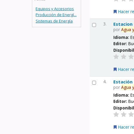
Equipos y Accesorios
Hacer r
Producción de Energí...
Sistemas de Energía
3.
Estacion
por
Agua
Idioma:
E
Editor:
Bu
Disponibi
Hacer r
4.
Estación
por
Agua
Idioma:
E
Editor:
Bu
Disponibi
Hacer r