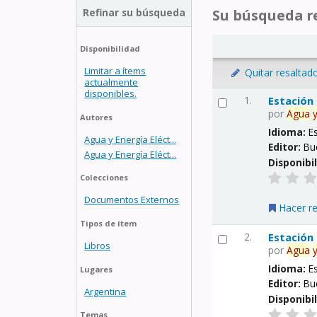
Refinar su búsqueda
Su búsqueda re
Disponibilidad
Limitar a ítems
Quitar resaltad
actualmente
disponibles.
1.
Estación
por
Agua
Autores
Idioma:
E
Agua y Energía Eléct...
Editor:
Bu
Agua y Energía Eléct...
Disponibi
Colecciones
Documentos Externos
Hacer r
Tipos de ítem
2.
Estación
Libros
por
Agua
Idioma:
E
Lugares
Editor:
Bu
Argentina
Disponibi
Temas