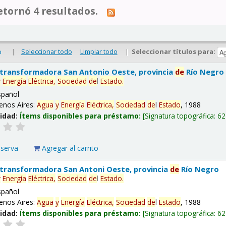
tornó 4 resultados.
|
Seleccionar todo
Limpiar todo
|
Seleccionar títulos para:
o
 transformadora San Antonio Oeste, provincia
de
Río Negro
y
Energía
Eléctrica,
Sociedad
de
l
Estado
.
spañol
enos Aires:
Agua
y
Energía
Eléctrica,
Sociedad
de
l
Estado
, 1988
lidad:
Ítems disponibles para préstamo:
Signatura topográfica:
62
eserva
Agregar al carrito
 transformadora San Antoni Oeste, provincia
de
Río Negro
y
Energía
Eléctrica,
Sociedad
de
l
Estado
.
spañol
enos Aires:
Agua
y
Energía
Eléctrica,
Sociedad
de
l
Estado
, 1988
lidad:
Ítems disponibles para préstamo:
Signatura topográfica:
62