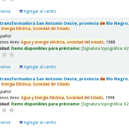
eserva
Agregar al carrito
 transformadora San Antonio Oeste, provincia
de
Río Negro
y
Energía
Eléctrica,
Sociedad
de
l
Estado
.
spañol
enos Aires:
Agua
y
energía
eléctrica,
sociedad
de
l
estado
, 1988
lidad:
Ítems disponibles para préstamo:
Signatura topográfica:
62
eserva
Agregar al carrito
 transformadora San Antonio Oeste, provincia
de
Río Negro
y
Energía
Eléctrica,
Sociedad
de
l
Estado
.
spañol
enos Aires:
Agua
y
Energía
Eléctrica,
Sociedad
de
l
Estado
, 1998
lidad:
Ítems disponibles para préstamo:
Signatura topográfica:
62
eserva
Agregar al carrito