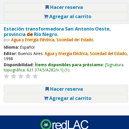
Hacer reserva
Agregar al carrito
Estación transformadora San Antonio Oeste,
provincia
de
Río Negro.
por
Agua
y
Energía
Eléctrica,
Sociedad
de
l
Estado
.
Idioma:
Español
Editor:
Buenos Aires:
Agua
y
Energía
Eléctrica,
Sociedad
de
l
Estado
,
1998
Disponibilidad:
Ítems disponibles para préstamo:
Signatura
topográfica:
621.374.5/A282/v.1
(1).
Hacer reserva
Agregar al carrito