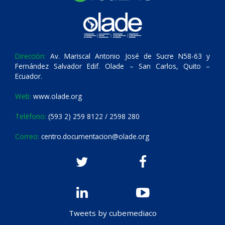
Dirección:
Av. Mariscal Antonio José de Sucre N58-63 y
Fernández Salvador Edif. Olade – San Carlos, Quito –
Ecuador.
Web:
www.olade.org
Teléfono:
(593 2) 259 8122 / 2598 280
Correo:
centro.documentacion@olade.org
Tweets by cubemediaco