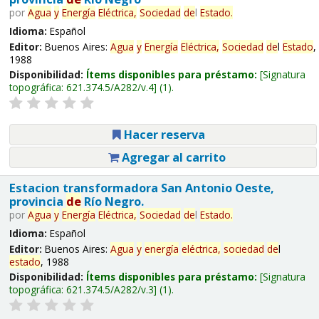
por
Agua
y
Energía
Eléctrica,
Sociedad
de
l
Estado
.
Idioma:
Español
Editor:
Buenos Aires:
Agua
y
Energía
Eléctrica,
Sociedad
de
l
Estado
,
1988
Disponibilidad:
Ítems disponibles para préstamo:
Signatura
topográfica:
621.374.5/A282/v.4
(1).
Hacer reserva
Agregar al carrito
Estacion transformadora San Antonio Oeste,
provincia
de
Río Negro.
por
Agua
y
Energía
Eléctrica,
Sociedad
de
l
Estado
.
Idioma:
Español
Editor:
Buenos Aires:
Agua
y
energía
eléctrica,
sociedad
de
l
estado
, 1988
Disponibilidad:
Ítems disponibles para préstamo:
Signatura
topográfica:
621.374.5/A282/v.3
(1).