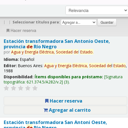
|
|
Seleccionar títulos para:
Hacer reserva
Estación transformadora San Antonio Oeste,
provincia
de
Río Negro
por
Agua
y
Energía
Eléctrica,
Sociedad
de
l
Estado
.
Idioma:
Español
Editor:
Buenos Aires:
Agua
y
Energía
Eléctrica,
Sociedad
de
l
Estado
,
1988
Disponibilidad:
Ítems disponibles para préstamo:
Signatura
topográfica:
621.374.5/A282/v.2
(3).
Hacer reserva
Agregar al carrito
Estación transformadora San Antoni Oeste,
provincia
de
Río Negro