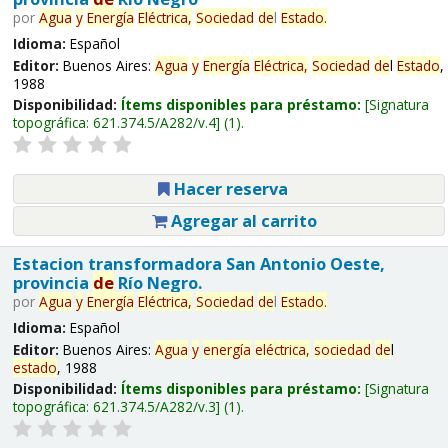
por
Agua
y
Energía
Eléctrica,
Sociedad
de
l
Estado
.
Idioma:
Español
Editor:
Buenos Aires:
Agua
y
Energía
Eléctrica,
Sociedad
de
l
Estado
,
1988
Disponibilidad:
Ítems disponibles para préstamo:
Signatura
topográfica:
621.374.5/A282/v.4
(1).
Hacer reserva
Agregar al carrito
Estacion transformadora San Antonio Oeste,
provincia
de
Río Negro.
por
Agua
y
Energía
Eléctrica,
Sociedad
de
l
Estado
.
Idioma:
Español
Editor:
Buenos Aires:
Agua
y
energía
eléctrica,
sociedad
de
l
estado
, 1988
Disponibilidad:
Ítems disponibles para préstamo:
Signatura
topográfica:
621.374.5/A282/v.3
(1).