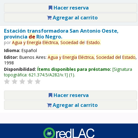
Hacer reserva
Agregar al carrito
Estación transformadora San Antonio Oeste,
provincia
de
Río Negro.
por
Agua
y
Energía
Eléctrica,
Sociedad
de
l
Estado
.
Idioma:
Español
Editor:
Buenos Aires:
Agua
y
Energía
Eléctrica,
Sociedad
de
l
Estado
,
1998
Disponibilidad:
Ítems disponibles para préstamo:
Signatura
topográfica:
621.374.5/A282/v.1
(1).
Hacer reserva
Agregar al carrito