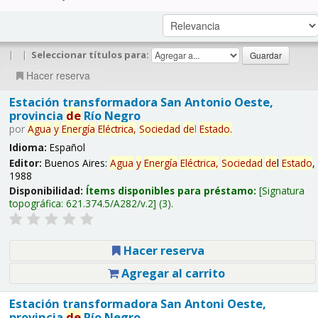
|
|
Seleccionar títulos para:
Hacer reserva
Estación transformadora San Antonio Oeste,
provincia
de
Río Negro
por
Agua
y
Energía
Eléctrica,
Sociedad
de
l
Estado
.
Idioma:
Español
Editor:
Buenos Aires:
Agua
y
Energía
Eléctrica,
Sociedad
de
l
Estado
,
1988
Disponibilidad:
Ítems disponibles para préstamo:
Signatura
topográfica:
621.374.5/A282/v.2
(3).
Hacer reserva
Agregar al carrito
Estación transformadora San Antoni Oeste,
provincia
de
Río Negro