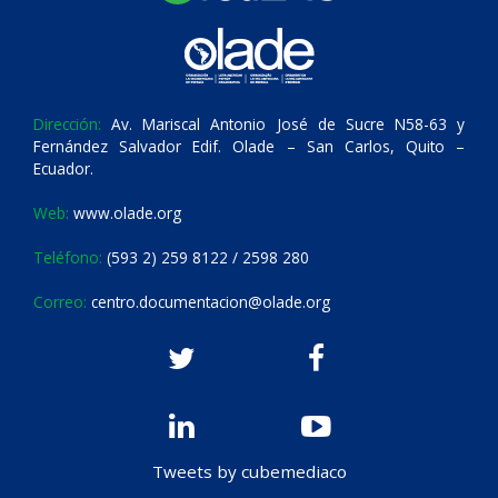
Dirección:
Av. Mariscal Antonio José de Sucre N58-63 y
Fernández Salvador Edif. Olade – San Carlos, Quito –
Ecuador.
Web:
www.olade.org
Teléfono:
(593 2) 259 8122 / 2598 280
Correo:
centro.documentacion@olade.org
Tweets by cubemediaco