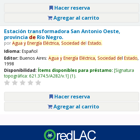
Hacer reserva
Agregar al carrito
Estación transformadora San Antonio Oeste,
provincia
de
Río Negro.
por
Agua
y
Energía
Eléctrica,
Sociedad
de
l
Estado
.
Idioma:
Español
Editor:
Buenos Aires:
Agua
y
Energía
Eléctrica,
Sociedad
de
l
Estado
,
1998
Disponibilidad:
Ítems disponibles para préstamo:
Signatura
topográfica:
621.374.5/A282/v.1
(1).
Hacer reserva
Agregar al carrito