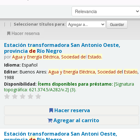
|
|
Seleccionar títulos para:
Hacer reserva
Estación transformadora San Antonio Oeste,
provincia
de
Río Negro
por
Agua
y
Energía
Eléctrica,
Sociedad
de
l
Estado
.
Idioma:
Español
Editor:
Buenos Aires:
Agua
y
Energía
Eléctrica,
Sociedad
de
l
Estado
,
1988
Disponibilidad:
Ítems disponibles para préstamo:
Signatura
topográfica:
621.374.5/A282/v.2
(3).
Hacer reserva
Agregar al carrito
Estación transformadora San Antoni Oeste,
provincia
de
Río Negro