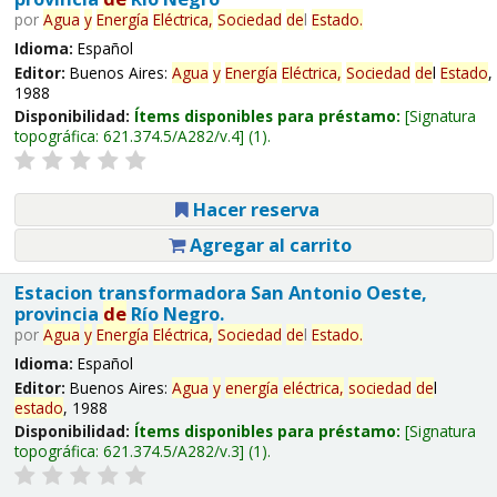
por
Agua
y
Energía
Eléctrica,
Sociedad
de
l
Estado
.
Idioma:
Español
Editor:
Buenos Aires:
Agua
y
Energía
Eléctrica,
Sociedad
de
l
Estado
,
1988
Disponibilidad:
Ítems disponibles para préstamo:
Signatura
topográfica:
621.374.5/A282/v.4
(1).
Hacer reserva
Agregar al carrito
Estacion transformadora San Antonio Oeste,
provincia
de
Río Negro.
por
Agua
y
Energía
Eléctrica,
Sociedad
de
l
Estado
.
Idioma:
Español
Editor:
Buenos Aires:
Agua
y
energía
eléctrica,
sociedad
de
l
estado
, 1988
Disponibilidad:
Ítems disponibles para préstamo:
Signatura
topográfica:
621.374.5/A282/v.3
(1).