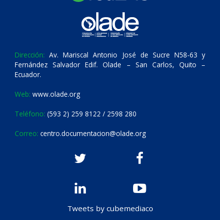
Dirección:
Av. Mariscal Antonio José de Sucre N58-63 y
Fernández Salvador Edif. Olade – San Carlos, Quito –
Ecuador.
Web:
www.olade.org
Teléfono:
(593 2) 259 8122 / 2598 280
Correo:
centro.documentacion@olade.org
Tweets by cubemediaco