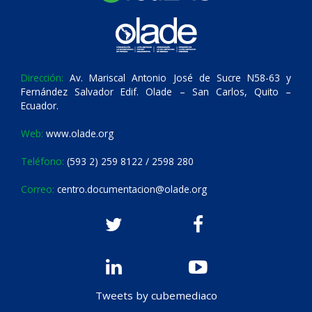
Dirección:
Av. Mariscal Antonio José de Sucre N58-63 y
Fernández Salvador Edif. Olade – San Carlos, Quito –
Ecuador.
Web:
www.olade.org
Teléfono:
(593 2) 259 8122 / 2598 280
Correo:
centro.documentacion@olade.org
Tweets by cubemediaco