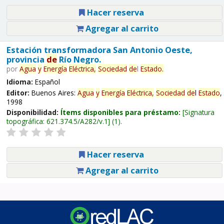
Hacer reserva
Agregar al carrito
Estación transformadora San Antonio Oeste,
provincia
de
Río Negro.
por
Agua
y
Energía
Eléctrica,
Sociedad
de
l
Estado
.
Idioma:
Español
Editor:
Buenos Aires:
Agua
y
Energía
Eléctrica,
Sociedad
de
l
Estado
,
1998
Disponibilidad:
Ítems disponibles para préstamo:
Signatura
topográfica:
621.374.5/A282/v.1
(1).
Hacer reserva
Agregar al carrito