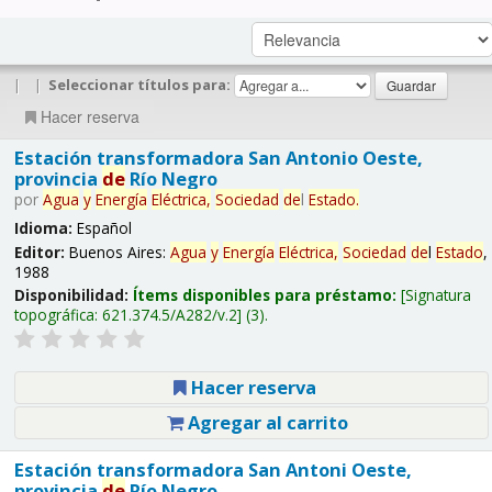
|
|
Seleccionar títulos para:
Hacer reserva
Estación transformadora San Antonio Oeste,
provincia
de
Río Negro
por
Agua
y
Energía
Eléctrica,
Sociedad
de
l
Estado
.
Idioma:
Español
Editor:
Buenos Aires:
Agua
y
Energía
Eléctrica,
Sociedad
de
l
Estado
,
1988
Disponibilidad:
Ítems disponibles para préstamo:
Signatura
topográfica:
621.374.5/A282/v.2
(3).
Hacer reserva
Agregar al carrito
Estación transformadora San Antoni Oeste,
provincia
de
Río Negro