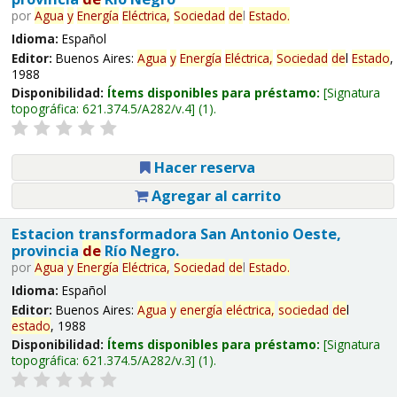
por
Agua
y
Energía
Eléctrica,
Sociedad
de
l
Estado
.
Idioma:
Español
Editor:
Buenos Aires:
Agua
y
Energía
Eléctrica,
Sociedad
de
l
Estado
,
1988
Disponibilidad:
Ítems disponibles para préstamo:
Signatura
topográfica:
621.374.5/A282/v.4
(1).
Hacer reserva
Agregar al carrito
Estacion transformadora San Antonio Oeste,
provincia
de
Río Negro.
por
Agua
y
Energía
Eléctrica,
Sociedad
de
l
Estado
.
Idioma:
Español
Editor:
Buenos Aires:
Agua
y
energía
eléctrica,
sociedad
de
l
estado
, 1988
Disponibilidad:
Ítems disponibles para préstamo:
Signatura
topográfica:
621.374.5/A282/v.3
(1).