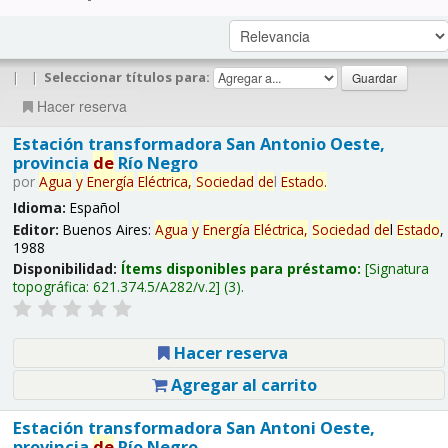
|
|
Seleccionar títulos para:
Hacer reserva
Estación transformadora San Antonio Oeste,
provincia
de
Río Negro
por
Agua
y
Energía
Eléctrica,
Sociedad
de
l
Estado
.
Idioma:
Español
Editor:
Buenos Aires:
Agua
y
Energía
Eléctrica,
Sociedad
de
l
Estado
,
1988
Disponibilidad:
Ítems disponibles para préstamo:
Signatura
topográfica:
621.374.5/A282/v.2
(3).
Hacer reserva
Agregar al carrito
Estación transformadora San Antoni Oeste,
provincia
de
Río Negro