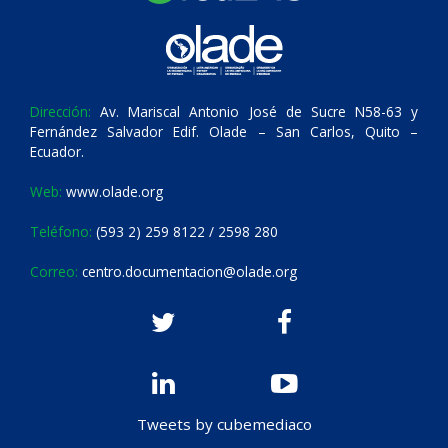
Dirección:
Av. Mariscal Antonio José de Sucre N58-63 y
Fernández Salvador Edif. Olade – San Carlos, Quito –
Ecuador.
Web:
www.olade.org
Teléfono:
(593 2) 259 8122 / 2598 280
Correo:
centro.documentacion@olade.org
Tweets by cubemediaco