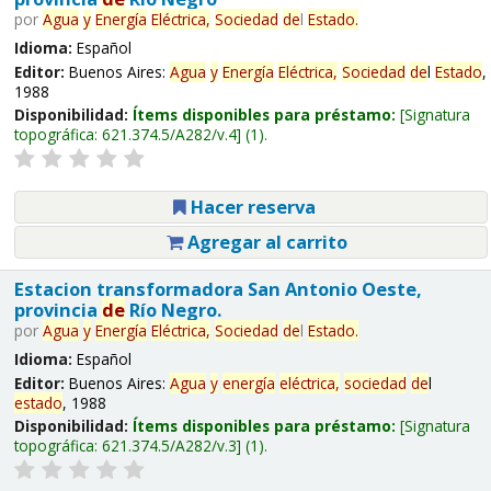
por
Agua
y
Energía
Eléctrica,
Sociedad
de
l
Estado
.
Idioma:
Español
Editor:
Buenos Aires:
Agua
y
Energía
Eléctrica,
Sociedad
de
l
Estado
,
1988
Disponibilidad:
Ítems disponibles para préstamo:
Signatura
topográfica:
621.374.5/A282/v.4
(1).
Hacer reserva
Agregar al carrito
Estacion transformadora San Antonio Oeste,
provincia
de
Río Negro.
por
Agua
y
Energía
Eléctrica,
Sociedad
de
l
Estado
.
Idioma:
Español
Editor:
Buenos Aires:
Agua
y
energía
eléctrica,
sociedad
de
l
estado
, 1988
Disponibilidad:
Ítems disponibles para préstamo:
Signatura
topográfica:
621.374.5/A282/v.3
(1).