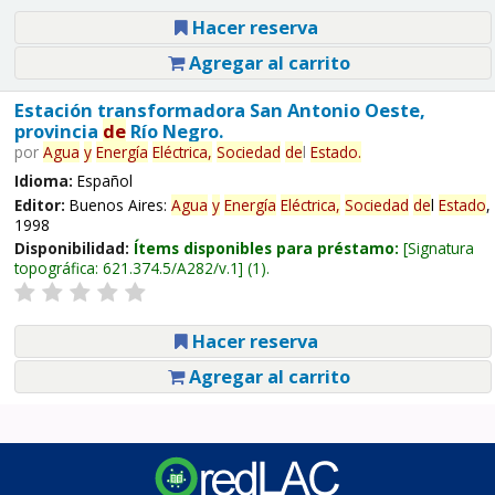
Hacer reserva
Agregar al carrito
Estación transformadora San Antonio Oeste,
provincia
de
Río Negro.
por
Agua
y
Energía
Eléctrica,
Sociedad
de
l
Estado
.
Idioma:
Español
Editor:
Buenos Aires:
Agua
y
Energía
Eléctrica,
Sociedad
de
l
Estado
,
1998
Disponibilidad:
Ítems disponibles para préstamo:
Signatura
topográfica:
621.374.5/A282/v.1
(1).
Hacer reserva
Agregar al carrito