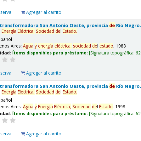
eserva
Agregar al carrito
 transformadora San Antonio Oeste, provincia
de
Río Negro
y
Energía
Eléctrica,
Sociedad
de
l
Estado
.
spañol
enos Aires:
Agua
y
energía
eléctrica,
sociedad
de
l
estado
, 1988
lidad:
Ítems disponibles para préstamo:
Signatura topográfica:
62
eserva
Agregar al carrito
 transformadora San Antonio Oeste, provincia
de
Río Negro
y
Energía
Eléctrica,
Sociedad
de
l
Estado
.
spañol
enos Aires:
Agua
y
Energía
Eléctrica,
Sociedad
de
l
Estado
, 1998
lidad:
Ítems disponibles para préstamo:
Signatura topográfica:
62
eserva
Agregar al carrito