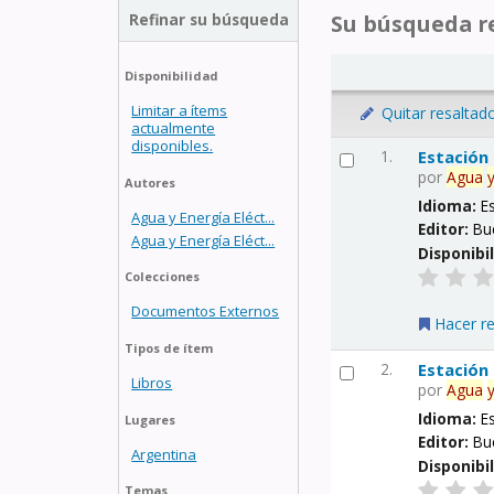
Refinar su búsqueda
Su búsqueda re
Disponibilidad
Limitar a ítems
Quitar resaltad
actualmente
disponibles.
1.
Estación
por
Agua
Autores
Idioma:
E
Agua y Energía Eléct...
Editor:
Bu
Agua y Energía Eléct...
Disponibi
Colecciones
Documentos Externos
Hacer r
Tipos de ítem
2.
Estación
Libros
por
Agua
Idioma:
E
Lugares
Editor:
Bu
Argentina
Disponibi
Temas