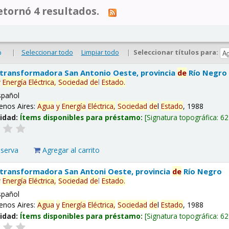
tornó 4 resultados.
|
Seleccionar todo
Limpiar todo
|
Seleccionar títulos para:
o
 transformadora San Antonio Oeste, provincia
de
Río Negro
y
Energía
Eléctrica,
Sociedad
de
l
Estado
.
spañol
enos Aires:
Agua
y
Energía
Eléctrica,
Sociedad
de
l
Estado
, 1988
lidad:
Ítems disponibles para préstamo:
Signatura topográfica:
62
eserva
Agregar al carrito
 transformadora San Antoni Oeste, provincia
de
Río Negro
y
Energía
Eléctrica,
Sociedad
de
l
Estado
.
spañol
enos Aires:
Agua
y
Energía
Eléctrica,
Sociedad
de
l
Estado
, 1988
lidad:
Ítems disponibles para préstamo:
Signatura topográfica:
62