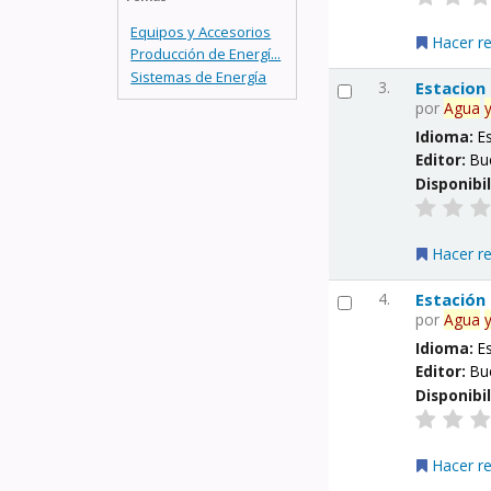
Equipos y Accesorios
Hacer r
Producción de Energí...
Sistemas de Energía
3.
Estacion
por
Agua
Idioma:
E
Editor:
Bu
Disponibi
Hacer r
4.
Estación
por
Agua
Idioma:
E
Editor:
Bu
Disponibi
Hacer r