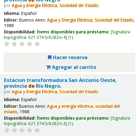
por
Agua
y
Energía
Eléctrica,
Sociedad
de
l
Estado
.
Idioma:
Español
Editor:
Buenos Aires:
Agua
y
Energía
Eléctrica,
Sociedad
de
l
Estado
,
1988
Disponibilidad:
Ítems disponibles para préstamo:
Signatura
topográfica:
621.374.5/A282/v.4
(1).
Hacer reserva
Agregar al carrito
Estacion transformadora San Antonio Oeste,
provincia
de
Río Negro.
por
Agua
y
Energía
Eléctrica,
Sociedad
de
l
Estado
.
Idioma:
Español
Editor:
Buenos Aires:
Agua
y
energía
eléctrica,
sociedad
de
l
estado
, 1988
Disponibilidad:
Ítems disponibles para préstamo:
Signatura
topográfica:
621.374.5/A282/v.3
(1).