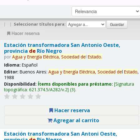
|
|
Seleccionar títulos para:
Hacer reserva
Estación transformadora San Antonio Oeste,
provincia
de
Río Negro
por
Agua
y
Energía
Eléctrica,
Sociedad
de
l
Estado
.
Idioma:
Español
Editor:
Buenos Aires:
Agua
y
Energía
Eléctrica,
Sociedad
de
l
Estado
,
1988
Disponibilidad:
Ítems disponibles para préstamo:
Signatura
topográfica:
621.374.5/A282/v.2
(3).
Hacer reserva
Agregar al carrito
Estación transformadora San Antoni Oeste,
provincia
de
Río Negro