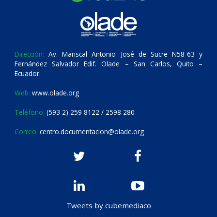
Dirección:
Av. Mariscal Antonio José de Sucre N58-63 y
Fernández Salvador Edif. Olade – San Carlos, Quito –
Ecuador.
Web:
www.olade.org
Teléfono:
(593 2) 259 8122 / 2598 280
Correo:
centro.documentacion@olade.org
Tweets by cubemediaco