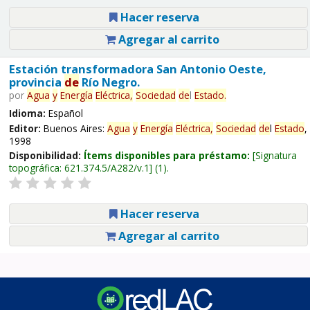
Hacer reserva
Agregar al carrito
Estación transformadora San Antonio Oeste,
provincia
de
Río Negro.
por
Agua
y
Energía
Eléctrica,
Sociedad
de
l
Estado
.
Idioma:
Español
Editor:
Buenos Aires:
Agua
y
Energía
Eléctrica,
Sociedad
de
l
Estado
,
1998
Disponibilidad:
Ítems disponibles para préstamo:
Signatura
topográfica:
621.374.5/A282/v.1
(1).
Hacer reserva
Agregar al carrito