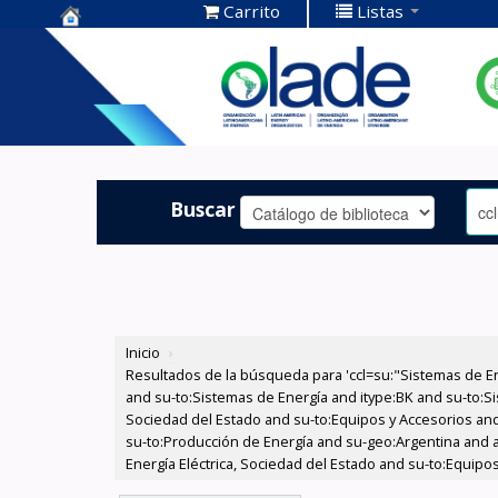
Carrito
Listas
Centro de
Documentación
OLADE -
Buscar
Inicio
›
Resultados de la búsqueda para 'ccl=su:"Sistemas de E
and su-to:Sistemas de Energía and itype:BK and su-to:Si
Sociedad del Estado and su-to:Equipos y Accesorios and 
su-to:Producción de Energía and su-geo:Argentina and au
Energía Eléctrica, Sociedad del Estado and su-to:Equipo