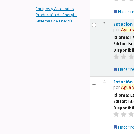
Equipos y Accesorios
Hacer r
Producción de Energí...
Sistemas de Energía
3.
Estacion
por
Agua
Idioma:
E
Editor:
Bu
Disponibi
Hacer r
4.
Estación
por
Agua
Idioma:
E
Editor:
Bu
Disponibi
Hacer r