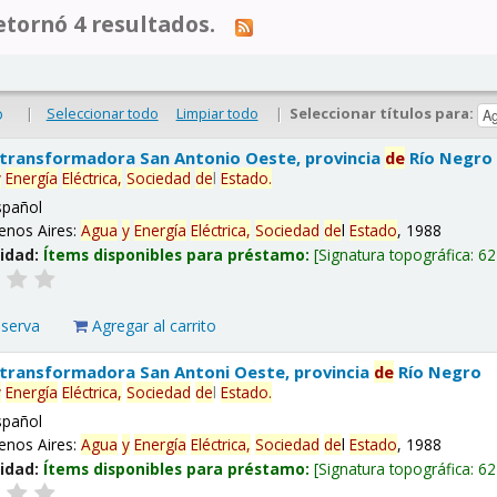
tornó 4 resultados.
|
Seleccionar todo
Limpiar todo
|
Seleccionar títulos para:
o
 transformadora San Antonio Oeste, provincia
de
Río Negro
y
Energía
Eléctrica,
Sociedad
de
l
Estado
.
spañol
enos Aires:
Agua
y
Energía
Eléctrica,
Sociedad
de
l
Estado
, 1988
lidad:
Ítems disponibles para préstamo:
Signatura topográfica:
62
eserva
Agregar al carrito
 transformadora San Antoni Oeste, provincia
de
Río Negro
y
Energía
Eléctrica,
Sociedad
de
l
Estado
.
spañol
enos Aires:
Agua
y
Energía
Eléctrica,
Sociedad
de
l
Estado
, 1988
lidad:
Ítems disponibles para préstamo:
Signatura topográfica:
62