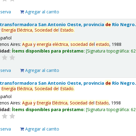
eserva
Agregar al carrito
 transformadora San Antonio Oeste, provincia
de
Río Negro
y
Energía
Eléctrica,
Sociedad
de
l
Estado
.
spañol
enos Aires:
Agua
y
energía
eléctrica,
sociedad
de
l
estado
, 1988
lidad:
Ítems disponibles para préstamo:
Signatura topográfica:
62
eserva
Agregar al carrito
 transformadora San Antonio Oeste, provincia
de
Río Negro
y
Energía
Eléctrica,
Sociedad
de
l
Estado
.
spañol
enos Aires:
Agua
y
Energía
Eléctrica,
Sociedad
de
l
Estado
, 1998
lidad:
Ítems disponibles para préstamo:
Signatura topográfica:
62
eserva
Agregar al carrito