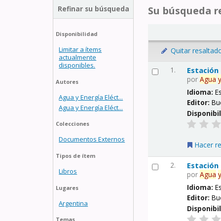
Refinar su búsqueda
Su búsqueda re
Disponibilidad
Limitar a ítems
Quitar resaltad
actualmente
disponibles.
1.
Estación
por
Agua
Autores
Idioma:
E
Agua y Energía Eléct...
Editor:
Bu
Agua y Energía Eléct...
Disponibi
Colecciones
Documentos Externos
Hacer r
Tipos de ítem
2.
Estación
Libros
por
Agua
Idioma:
E
Lugares
Editor:
Bu
Argentina
Disponibi
Temas