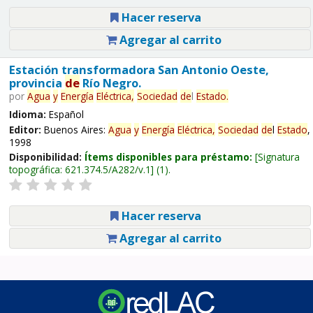
Hacer reserva
Agregar al carrito
Estación transformadora San Antonio Oeste,
provincia
de
Río Negro.
por
Agua
y
Energía
Eléctrica,
Sociedad
de
l
Estado
.
Idioma:
Español
Editor:
Buenos Aires:
Agua
y
Energía
Eléctrica,
Sociedad
de
l
Estado
,
1998
Disponibilidad:
Ítems disponibles para préstamo:
Signatura
topográfica:
621.374.5/A282/v.1
(1).
Hacer reserva
Agregar al carrito