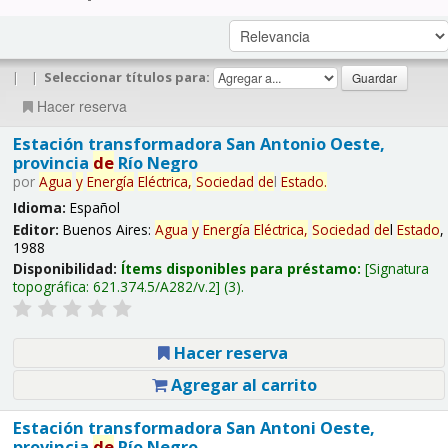
|
|
Seleccionar títulos para:
Hacer reserva
Estación transformadora San Antonio Oeste,
provincia
de
Río Negro
por
Agua
y
Energía
Eléctrica,
Sociedad
de
l
Estado
.
Idioma:
Español
Editor:
Buenos Aires:
Agua
y
Energía
Eléctrica,
Sociedad
de
l
Estado
,
1988
Disponibilidad:
Ítems disponibles para préstamo:
Signatura
topográfica:
621.374.5/A282/v.2
(3).
Hacer reserva
Agregar al carrito
Estación transformadora San Antoni Oeste,
provincia
de
Río Negro