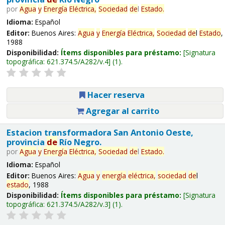
por
Agua
y
Energía
Eléctrica,
Sociedad
de
l
Estado
.
Idioma:
Español
Editor:
Buenos Aires:
Agua
y
Energía
Eléctrica,
Sociedad
de
l
Estado
,
1988
Disponibilidad:
Ítems disponibles para préstamo:
Signatura
topográfica:
621.374.5/A282/v.4
(1).
Hacer reserva
Agregar al carrito
Estacion transformadora San Antonio Oeste,
provincia
de
Río Negro.
por
Agua
y
Energía
Eléctrica,
Sociedad
de
l
Estado
.
Idioma:
Español
Editor:
Buenos Aires:
Agua
y
energía
eléctrica,
sociedad
de
l
estado
, 1988
Disponibilidad:
Ítems disponibles para préstamo:
Signatura
topográfica:
621.374.5/A282/v.3
(1).