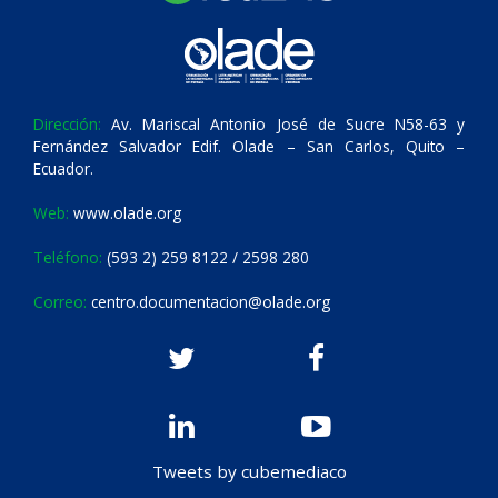
Dirección:
Av. Mariscal Antonio José de Sucre N58-63 y
Fernández Salvador Edif. Olade – San Carlos, Quito –
Ecuador.
Web:
www.olade.org
Teléfono:
(593 2) 259 8122 / 2598 280
Correo:
centro.documentacion@olade.org
Tweets by cubemediaco