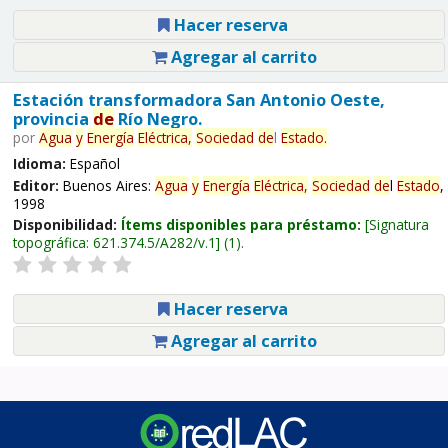
Hacer reserva
Agregar al carrito
Estación transformadora San Antonio Oeste,
provincia
de
Río Negro.
por
Agua
y
Energía
Eléctrica,
Sociedad
de
l
Estado
.
Idioma:
Español
Editor:
Buenos Aires:
Agua
y
Energía
Eléctrica,
Sociedad
de
l
Estado
,
1998
Disponibilidad:
Ítems disponibles para préstamo:
Signatura
topográfica:
621.374.5/A282/v.1
(1).
Hacer reserva
Agregar al carrito