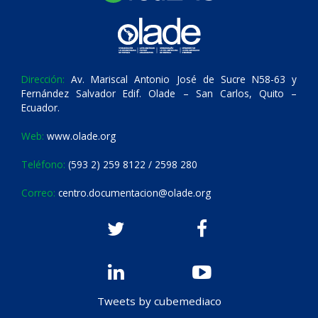
Dirección:
Av. Mariscal Antonio José de Sucre N58-63 y
Fernández Salvador Edif. Olade – San Carlos, Quito –
Ecuador.
Web:
www.olade.org
Teléfono:
(593 2) 259 8122 / 2598 280
Correo:
centro.documentacion@olade.org
Tweets by cubemediaco