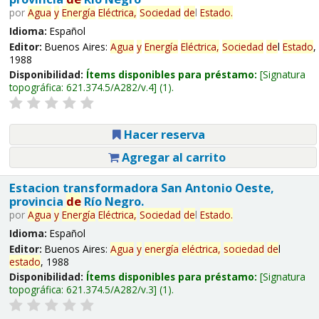
por
Agua
y
Energía
Eléctrica,
Sociedad
de
l
Estado
.
Idioma:
Español
Editor:
Buenos Aires:
Agua
y
Energía
Eléctrica,
Sociedad
de
l
Estado
,
1988
Disponibilidad:
Ítems disponibles para préstamo:
Signatura
topográfica:
621.374.5/A282/v.4
(1).
Hacer reserva
Agregar al carrito
Estacion transformadora San Antonio Oeste,
provincia
de
Río Negro.
por
Agua
y
Energía
Eléctrica,
Sociedad
de
l
Estado
.
Idioma:
Español
Editor:
Buenos Aires:
Agua
y
energía
eléctrica,
sociedad
de
l
estado
, 1988
Disponibilidad:
Ítems disponibles para préstamo:
Signatura
topográfica:
621.374.5/A282/v.3
(1).