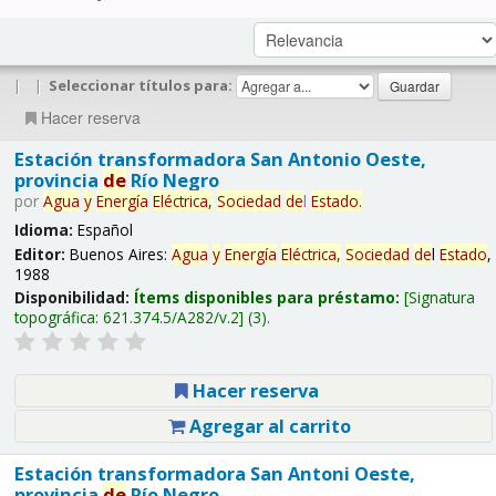
|
|
Seleccionar títulos para:
Hacer reserva
Estación transformadora San Antonio Oeste,
provincia
de
Río Negro
por
Agua
y
Energía
Eléctrica,
Sociedad
de
l
Estado
.
Idioma:
Español
Editor:
Buenos Aires:
Agua
y
Energía
Eléctrica,
Sociedad
de
l
Estado
,
1988
Disponibilidad:
Ítems disponibles para préstamo:
Signatura
topográfica:
621.374.5/A282/v.2
(3).
Hacer reserva
Agregar al carrito
Estación transformadora San Antoni Oeste,
provincia
de
Río Negro