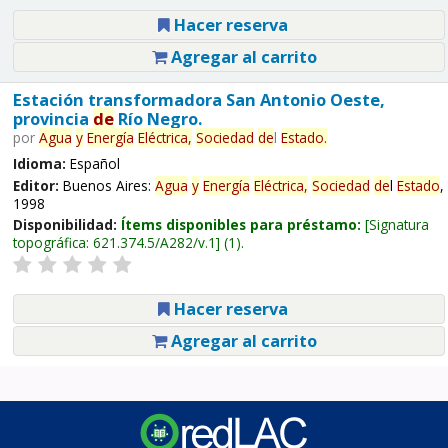
Hacer reserva
Agregar al carrito
Estación transformadora San Antonio Oeste,
provincia
de
Río Negro.
por
Agua
y
Energía
Eléctrica,
Sociedad
de
l
Estado
.
Idioma:
Español
Editor:
Buenos Aires:
Agua
y
Energía
Eléctrica,
Sociedad
de
l
Estado
,
1998
Disponibilidad:
Ítems disponibles para préstamo:
Signatura
topográfica:
621.374.5/A282/v.1
(1).
Hacer reserva
Agregar al carrito