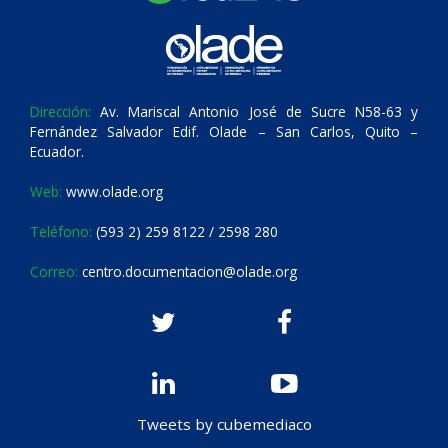
Dirección:
Av. Mariscal Antonio José de Sucre N58-63 y
Fernández Salvador Edif. Olade – San Carlos, Quito –
Ecuador.
Web:
www.olade.org
Teléfono:
(593 2) 259 8122 / 2598 280
Correo:
centro.documentacion@olade.org
Tweets by cubemediaco