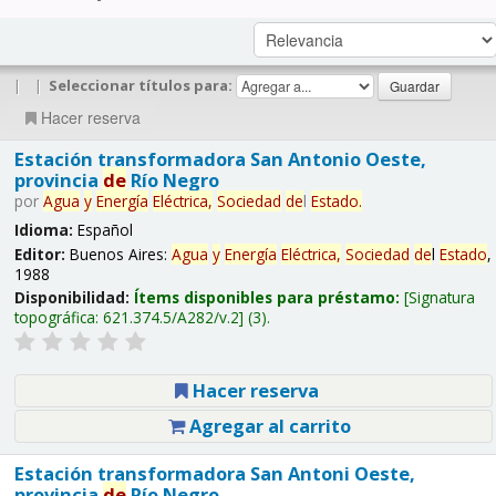
|
|
Seleccionar títulos para:
Hacer reserva
Estación transformadora San Antonio Oeste,
provincia
de
Río Negro
por
Agua
y
Energía
Eléctrica,
Sociedad
de
l
Estado
.
Idioma:
Español
Editor:
Buenos Aires:
Agua
y
Energía
Eléctrica,
Sociedad
de
l
Estado
,
1988
Disponibilidad:
Ítems disponibles para préstamo:
Signatura
topográfica:
621.374.5/A282/v.2
(3).
Hacer reserva
Agregar al carrito
Estación transformadora San Antoni Oeste,
provincia
de
Río Negro