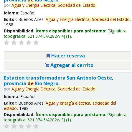
por
Agua
y
Energía
Eléctrica,
Sociedad
de
l
Estado
.
Idioma:
Español
Editor:
Buenos Aires:
Agua
y
Energía
Eléctrica,
Sociedad
de
l
Estado
,
1988
Disponibilidad:
Ítems disponibles para préstamo:
Signatura
topográfica:
621.374.5/A282/v.4
(1).
Hacer reserva
Agregar al carrito
Estacion transformadora San Antonio Oeste,
provincia
de
Río Negro.
por
Agua
y
Energía
Eléctrica,
Sociedad
de
l
Estado
.
Idioma:
Español
Editor:
Buenos Aires:
Agua
y
energía
eléctrica,
sociedad
de
l
estado
, 1988
Disponibilidad:
Ítems disponibles para préstamo:
Signatura
topográfica:
621.374.5/A282/v.3
(1).