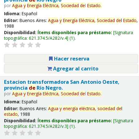
por
Agua
y
Energía
Eléctrica,
Sociedad
de
l
Estado
.
Idioma:
Español
Editor:
Buenos Aires:
Agua
y
Energía
Eléctrica,
Sociedad
de
l
Estado
,
1988
Disponibilidad:
Ítems disponibles para préstamo:
Signatura
topográfica:
621.374.5/A282/v.4
(1).
Hacer reserva
Agregar al carrito
Estacion transformadora San Antonio Oeste,
provincia
de
Río Negro.
por
Agua
y
Energía
Eléctrica,
Sociedad
de
l
Estado
.
Idioma:
Español
Editor:
Buenos Aires:
Agua
y
energía
eléctrica,
sociedad
de
l
estado
, 1988
Disponibilidad:
Ítems disponibles para préstamo:
Signatura
topográfica:
621.374.5/A282/v.3
(1).