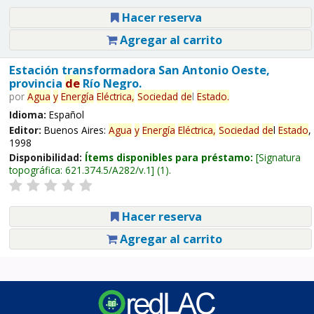
Hacer reserva
Agregar al carrito
Estación transformadora San Antonio Oeste,
provincia
de
Río Negro.
por
Agua
y
Energía
Eléctrica,
Sociedad
de
l
Estado
.
Idioma:
Español
Editor:
Buenos Aires:
Agua
y
Energía
Eléctrica,
Sociedad
de
l
Estado
,
1998
Disponibilidad:
Ítems disponibles para préstamo:
Signatura
topográfica:
621.374.5/A282/v.1
(1).
Hacer reserva
Agregar al carrito