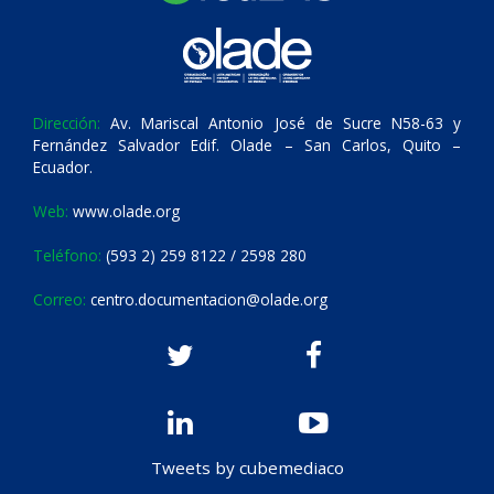
Dirección:
Av. Mariscal Antonio José de Sucre N58-63 y
Fernández Salvador Edif. Olade – San Carlos, Quito –
Ecuador.
Web:
www.olade.org
Teléfono:
(593 2) 259 8122 / 2598 280
Correo:
centro.documentacion@olade.org
Tweets by cubemediaco