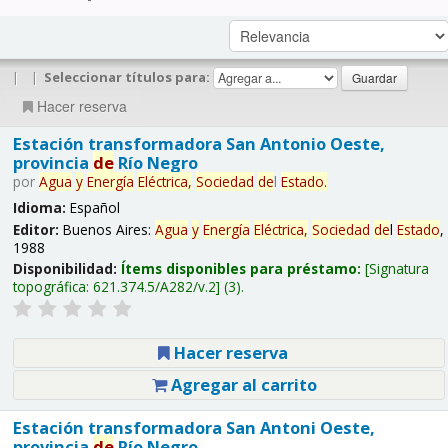
|
|
Seleccionar títulos para:
Hacer reserva
Estación transformadora San Antonio Oeste,
provincia
de
Río Negro
por
Agua
y
Energía
Eléctrica,
Sociedad
de
l
Estado
.
Idioma:
Español
Editor:
Buenos Aires:
Agua
y
Energía
Eléctrica,
Sociedad
de
l
Estado
,
1988
Disponibilidad:
Ítems disponibles para préstamo:
Signatura
topográfica:
621.374.5/A282/v.2
(3).
Hacer reserva
Agregar al carrito
Estación transformadora San Antoni Oeste,
provincia
de
Río Negro