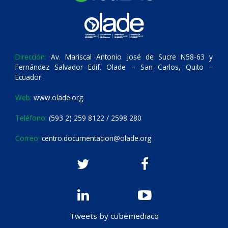
Dirección:
Av. Mariscal Antonio José de Sucre N58-63 y
Fernández Salvador Edif. Olade – San Carlos, Quito –
Ecuador.
Web:
www.olade.org
Teléfono:
(593 2) 259 8122 / 2598 280
Correo:
centro.documentacion@olade.org
Tweets by cubemediaco