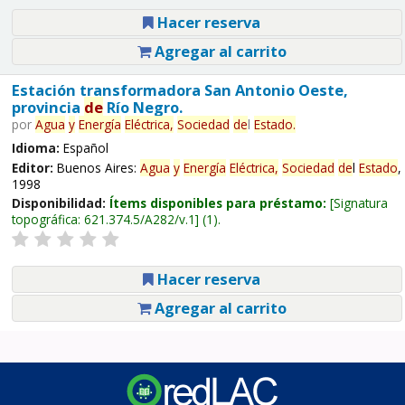
Hacer reserva
Agregar al carrito
Estación transformadora San Antonio Oeste,
provincia
de
Río Negro.
por
Agua
y
Energía
Eléctrica,
Sociedad
de
l
Estado
.
Idioma:
Español
Editor:
Buenos Aires:
Agua
y
Energía
Eléctrica,
Sociedad
de
l
Estado
,
1998
Disponibilidad:
Ítems disponibles para préstamo:
Signatura
topográfica:
621.374.5/A282/v.1
(1).
Hacer reserva
Agregar al carrito