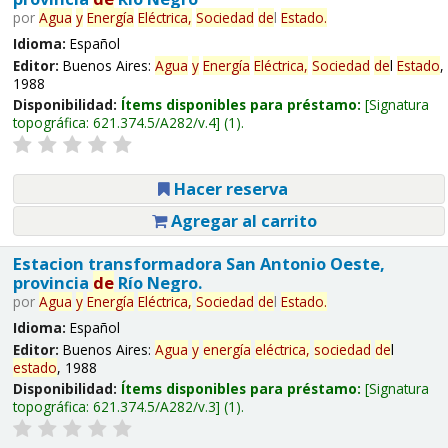
por
Agua
y
Energía
Eléctrica,
Sociedad
de
l
Estado
.
Idioma:
Español
Editor:
Buenos Aires:
Agua
y
Energía
Eléctrica,
Sociedad
de
l
Estado
,
1988
Disponibilidad:
Ítems disponibles para préstamo:
Signatura
topográfica:
621.374.5/A282/v.4
(1).
Hacer reserva
Agregar al carrito
Estacion transformadora San Antonio Oeste,
provincia
de
Río Negro.
por
Agua
y
Energía
Eléctrica,
Sociedad
de
l
Estado
.
Idioma:
Español
Editor:
Buenos Aires:
Agua
y
energía
eléctrica,
sociedad
de
l
estado
, 1988
Disponibilidad:
Ítems disponibles para préstamo:
Signatura
topográfica:
621.374.5/A282/v.3
(1).