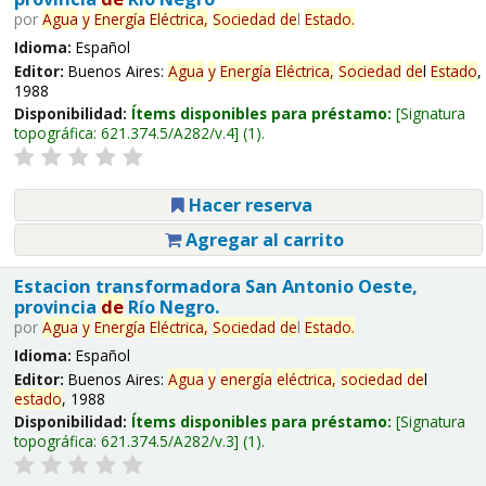
por
Agua
y
Energía
Eléctrica,
Sociedad
de
l
Estado
.
Idioma:
Español
Editor:
Buenos Aires:
Agua
y
Energía
Eléctrica,
Sociedad
de
l
Estado
,
1988
Disponibilidad:
Ítems disponibles para préstamo:
Signatura
topográfica:
621.374.5/A282/v.4
(1).
Hacer reserva
Agregar al carrito
Estacion transformadora San Antonio Oeste,
provincia
de
Río Negro.
por
Agua
y
Energía
Eléctrica,
Sociedad
de
l
Estado
.
Idioma:
Español
Editor:
Buenos Aires:
Agua
y
energía
eléctrica,
sociedad
de
l
estado
, 1988
Disponibilidad:
Ítems disponibles para préstamo:
Signatura
topográfica:
621.374.5/A282/v.3
(1).