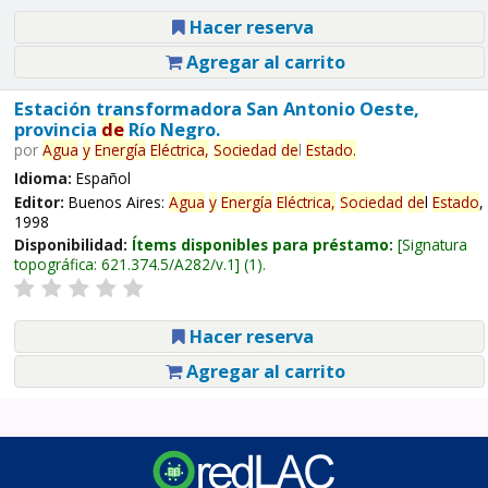
Hacer reserva
Agregar al carrito
Estación transformadora San Antonio Oeste,
provincia
de
Río Negro.
por
Agua
y
Energía
Eléctrica,
Sociedad
de
l
Estado
.
Idioma:
Español
Editor:
Buenos Aires:
Agua
y
Energía
Eléctrica,
Sociedad
de
l
Estado
,
1998
Disponibilidad:
Ítems disponibles para préstamo:
Signatura
topográfica:
621.374.5/A282/v.1
(1).
Hacer reserva
Agregar al carrito