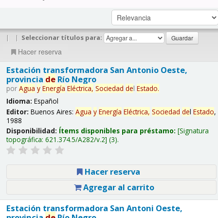
|
|
Seleccionar títulos para:
Hacer reserva
Estación transformadora San Antonio Oeste,
provincia
de
Río Negro
por
Agua
y
Energía
Eléctrica,
Sociedad
de
l
Estado
.
Idioma:
Español
Editor:
Buenos Aires:
Agua
y
Energía
Eléctrica,
Sociedad
de
l
Estado
,
1988
Disponibilidad:
Ítems disponibles para préstamo:
Signatura
topográfica:
621.374.5/A282/v.2
(3).
Hacer reserva
Agregar al carrito
Estación transformadora San Antoni Oeste,
provincia
de
Río Negro