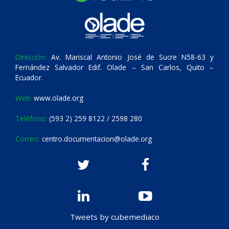
Dirección:
Av. Mariscal Antonio José de Sucre N58-63 y
Fernández Salvador Edif. Olade – San Carlos, Quito –
Ecuador.
Web:
www.olade.org
Teléfono:
(593 2) 259 8122 / 2598 280
Correo:
centro.documentacion@olade.org
Tweets by cubemediaco