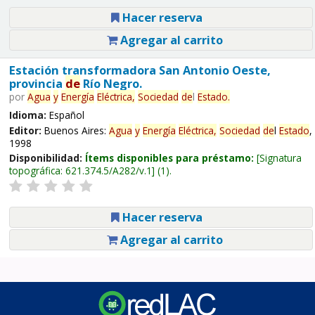
Hacer reserva
Agregar al carrito
Estación transformadora San Antonio Oeste,
provincia
de
Río Negro.
por
Agua
y
Energía
Eléctrica,
Sociedad
de
l
Estado
.
Idioma:
Español
Editor:
Buenos Aires:
Agua
y
Energía
Eléctrica,
Sociedad
de
l
Estado
,
1998
Disponibilidad:
Ítems disponibles para préstamo:
Signatura
topográfica:
621.374.5/A282/v.1
(1).
Hacer reserva
Agregar al carrito