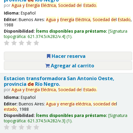
por
Agua
y
Energía
Eléctrica,
Sociedad
de
l
Estado
.
Idioma:
Español
Editor:
Buenos Aires:
Agua
y
Energía
Eléctrica,
Sociedad
de
l
Estado
,
1988
Disponibilidad:
Ítems disponibles para préstamo:
Signatura
topográfica:
621.374.5/A282/v.4
(1).
Hacer reserva
Agregar al carrito
Estacion transformadora San Antonio Oeste,
provincia
de
Río Negro.
por
Agua
y
Energía
Eléctrica,
Sociedad
de
l
Estado
.
Idioma:
Español
Editor:
Buenos Aires:
Agua
y
energía
eléctrica,
sociedad
de
l
estado
, 1988
Disponibilidad:
Ítems disponibles para préstamo:
Signatura
topográfica:
621.374.5/A282/v.3
(1).