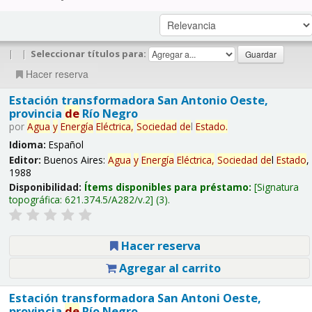
|
|
Seleccionar títulos para:
Hacer reserva
Estación transformadora San Antonio Oeste,
provincia
de
Río Negro
por
Agua
y
Energía
Eléctrica,
Sociedad
de
l
Estado
.
Idioma:
Español
Editor:
Buenos Aires:
Agua
y
Energía
Eléctrica,
Sociedad
de
l
Estado
,
1988
Disponibilidad:
Ítems disponibles para préstamo:
Signatura
topográfica:
621.374.5/A282/v.2
(3).
Hacer reserva
Agregar al carrito
Estación transformadora San Antoni Oeste,
provincia
de
Río Negro