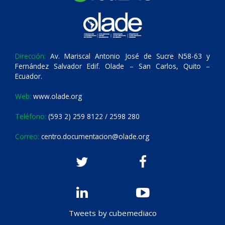
Dirección:
Av. Mariscal Antonio José de Sucre N58-63 y
Fernández Salvador Edif. Olade – San Carlos, Quito –
Ecuador.
Web:
www.olade.org
Teléfono:
(593 2) 259 8122 / 2598 280
Correo:
centro.documentacion@olade.org
Tweets by cubemediaco