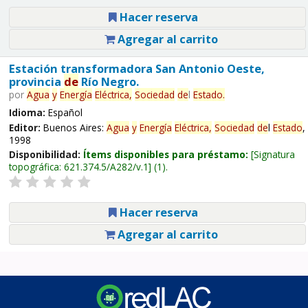
Hacer reserva
Agregar al carrito
Estación transformadora San Antonio Oeste,
provincia
de
Río Negro.
por
Agua
y
Energía
Eléctrica,
Sociedad
de
l
Estado
.
Idioma:
Español
Editor:
Buenos Aires:
Agua
y
Energía
Eléctrica,
Sociedad
de
l
Estado
,
1998
Disponibilidad:
Ítems disponibles para préstamo:
Signatura
topográfica:
621.374.5/A282/v.1
(1).
Hacer reserva
Agregar al carrito