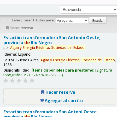
|
|
Seleccionar títulos para:
Hacer reserva
Estación transformadora San Antonio Oeste,
provincia
de
Río Negro
por
Agua
y
Energía
Eléctrica,
Sociedad
de
l
Estado
.
Idioma:
Español
Editor:
Buenos Aires:
Agua
y
Energía
Eléctrica,
Sociedad
de
l
Estado
,
1988
Disponibilidad:
Ítems disponibles para préstamo:
Signatura
topográfica:
621.374.5/A282/v.2
(3).
Hacer reserva
Agregar al carrito
Estación transformadora San Antoni Oeste,
provincia
de
Río Negro