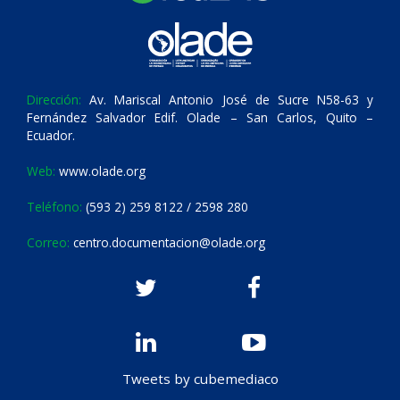
Dirección:
Av. Mariscal Antonio José de Sucre N58-63 y
Fernández Salvador Edif. Olade – San Carlos, Quito –
Ecuador.
Web:
www.olade.org
Teléfono:
(593 2) 259 8122 / 2598 280
Correo:
centro.documentacion@olade.org
Tweets by cubemediaco