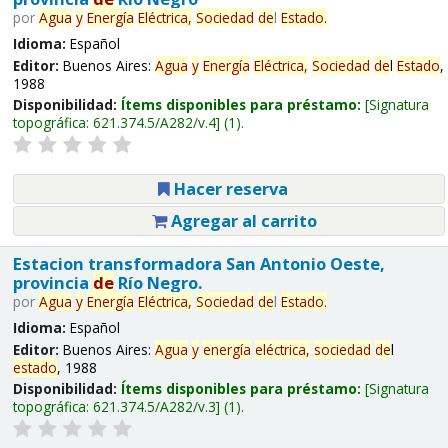
por
Agua
y
Energía
Eléctrica,
Sociedad
de
l
Estado
.
Idioma:
Español
Editor:
Buenos Aires:
Agua
y
Energía
Eléctrica,
Sociedad
de
l
Estado
,
1988
Disponibilidad:
Ítems disponibles para préstamo:
Signatura
topográfica:
621.374.5/A282/v.4
(1).
Hacer reserva
Agregar al carrito
Estacion transformadora San Antonio Oeste,
provincia
de
Río Negro.
por
Agua
y
Energía
Eléctrica,
Sociedad
de
l
Estado
.
Idioma:
Español
Editor:
Buenos Aires:
Agua
y
energía
eléctrica,
sociedad
de
l
estado
, 1988
Disponibilidad:
Ítems disponibles para préstamo:
Signatura
topográfica:
621.374.5/A282/v.3
(1).