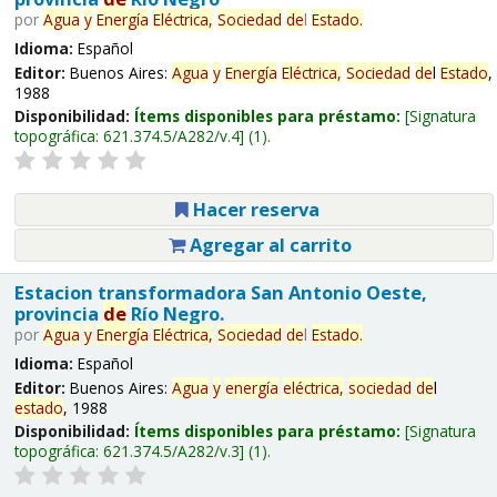
por
Agua
y
Energía
Eléctrica,
Sociedad
de
l
Estado
.
Idioma:
Español
Editor:
Buenos Aires:
Agua
y
Energía
Eléctrica,
Sociedad
de
l
Estado
,
1988
Disponibilidad:
Ítems disponibles para préstamo:
Signatura
topográfica:
621.374.5/A282/v.4
(1).
Hacer reserva
Agregar al carrito
Estacion transformadora San Antonio Oeste,
provincia
de
Río Negro.
por
Agua
y
Energía
Eléctrica,
Sociedad
de
l
Estado
.
Idioma:
Español
Editor:
Buenos Aires:
Agua
y
energía
eléctrica,
sociedad
de
l
estado
, 1988
Disponibilidad:
Ítems disponibles para préstamo:
Signatura
topográfica:
621.374.5/A282/v.3
(1).