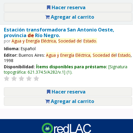
Hacer reserva
Agregar al carrito
Estación transformadora San Antonio Oeste,
provincia
de
Río Negro.
por
Agua
y
Energía
Eléctrica,
Sociedad
de
l
Estado
.
Idioma:
Español
Editor:
Buenos Aires:
Agua
y
Energía
Eléctrica,
Sociedad
de
l
Estado
,
1998
Disponibilidad:
Ítems disponibles para préstamo:
Signatura
topográfica:
621.374.5/A282/v.1
(1).
Hacer reserva
Agregar al carrito