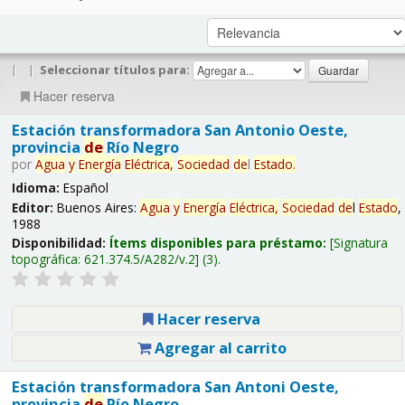
|
|
Seleccionar títulos para:
Hacer reserva
Estación transformadora San Antonio Oeste,
provincia
de
Río Negro
por
Agua
y
Energía
Eléctrica,
Sociedad
de
l
Estado
.
Idioma:
Español
Editor:
Buenos Aires:
Agua
y
Energía
Eléctrica,
Sociedad
de
l
Estado
,
1988
Disponibilidad:
Ítems disponibles para préstamo:
Signatura
topográfica:
621.374.5/A282/v.2
(3).
Hacer reserva
Agregar al carrito
Estación transformadora San Antoni Oeste,
provincia
de
Río Negro