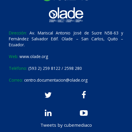
Dirección:
Av. Mariscal Antonio José de Sucre N58-63 y
Fernández Salvador Edif. Olade – San Carlos, Quito –
Ecuador.
Web:
www.olade.org
Teléfono:
(593 2) 259 8122 / 2598 280
Correo:
centro.documentacion@olade.org
Tweets by cubemediaco