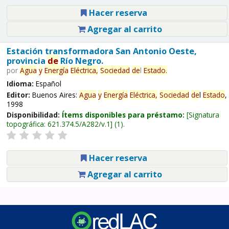
Hacer reserva
Agregar al carrito
Estación transformadora San Antonio Oeste,
provincia
de
Río Negro.
por
Agua
y
Energía
Eléctrica,
Sociedad
de
l
Estado
.
Idioma:
Español
Editor:
Buenos Aires:
Agua
y
Energía
Eléctrica,
Sociedad
de
l
Estado
,
1998
Disponibilidad:
Ítems disponibles para préstamo:
Signatura
topográfica:
621.374.5/A282/v.1
(1).
Hacer reserva
Agregar al carrito