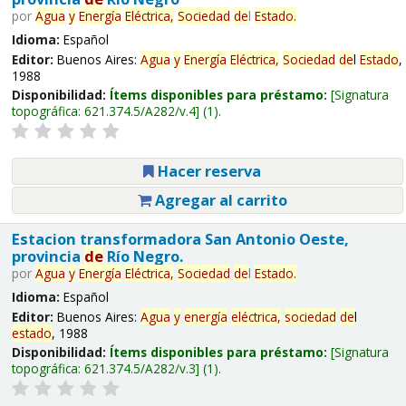
por
Agua
y
Energía
Eléctrica,
Sociedad
de
l
Estado
.
Idioma:
Español
Editor:
Buenos Aires:
Agua
y
Energía
Eléctrica,
Sociedad
de
l
Estado
,
1988
Disponibilidad:
Ítems disponibles para préstamo:
Signatura
topográfica:
621.374.5/A282/v.4
(1).
Hacer reserva
Agregar al carrito
Estacion transformadora San Antonio Oeste,
provincia
de
Río Negro.
por
Agua
y
Energía
Eléctrica,
Sociedad
de
l
Estado
.
Idioma:
Español
Editor:
Buenos Aires:
Agua
y
energía
eléctrica,
sociedad
de
l
estado
, 1988
Disponibilidad:
Ítems disponibles para préstamo:
Signatura
topográfica:
621.374.5/A282/v.3
(1).