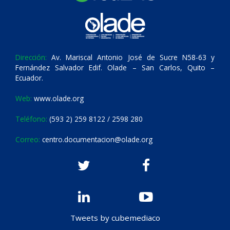
Dirección:
Av. Mariscal Antonio José de Sucre N58-63 y
Fernández Salvador Edif. Olade – San Carlos, Quito –
Ecuador.
Web:
www.olade.org
Teléfono:
(593 2) 259 8122 / 2598 280
Correo:
centro.documentacion@olade.org
Tweets by cubemediaco