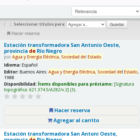
|
|
Seleccionar títulos para:
Hacer reserva
Estación transformadora San Antonio Oeste,
provincia
de
Río Negro
por
Agua
y
Energía
Eléctrica,
Sociedad
de
l
Estado
.
Idioma:
Español
Editor:
Buenos Aires:
Agua
y
Energía
Eléctrica,
Sociedad
de
l
Estado
,
1988
Disponibilidad:
Ítems disponibles para préstamo:
Signatura
topográfica:
621.374.5/A282/v.2
(3).
Hacer reserva
Agregar al carrito
Estación transformadora San Antoni Oeste,
provincia
de
Río Negro