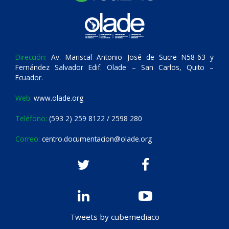
Dirección:
Av. Mariscal Antonio José de Sucre N58-63 y
Fernández Salvador Edif. Olade – San Carlos, Quito –
Ecuador.
Web:
www.olade.org
Teléfono:
(593 2) 259 8122 / 2598 280
Correo:
centro.documentacion@olade.org
Tweets by cubemediaco