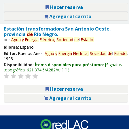
Hacer reserva
Agregar al carrito
Estación transformadora San Antonio Oeste,
provincia
de
Río Negro.
por
Agua
y
Energía
Eléctrica,
Sociedad
de
l
Estado
.
Idioma:
Español
Editor:
Buenos Aires:
Agua
y
Energía
Eléctrica,
Sociedad
de
l
Estado
,
1998
Disponibilidad:
Ítems disponibles para préstamo:
Signatura
topográfica:
621.374.5/A282/v.1
(1).
Hacer reserva
Agregar al carrito