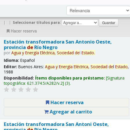
|
|
Seleccionar títulos para:
Hacer reserva
Estación transformadora San Antonio Oeste,
provincia
de
Río Negro
por
Agua
y
Energía
Eléctrica,
Sociedad
de
l
Estado
.
Idioma:
Español
Editor:
Buenos Aires:
Agua
y
Energía
Eléctrica,
Sociedad
de
l
Estado
,
1988
Disponibilidad:
Ítems disponibles para préstamo:
Signatura
topográfica:
621.374.5/A282/v.2
(3).
Hacer reserva
Agregar al carrito
Estación transformadora San Antoni Oeste,
provincia
de
Río Negro