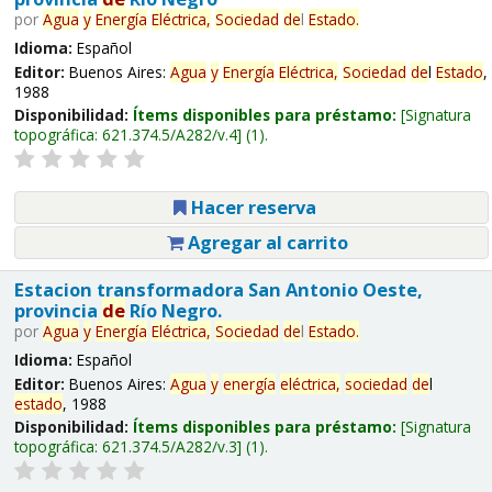
por
Agua
y
Energía
Eléctrica,
Sociedad
de
l
Estado
.
Idioma:
Español
Editor:
Buenos Aires:
Agua
y
Energía
Eléctrica,
Sociedad
de
l
Estado
,
1988
Disponibilidad:
Ítems disponibles para préstamo:
Signatura
topográfica:
621.374.5/A282/v.4
(1).
Hacer reserva
Agregar al carrito
Estacion transformadora San Antonio Oeste,
provincia
de
Río Negro.
por
Agua
y
Energía
Eléctrica,
Sociedad
de
l
Estado
.
Idioma:
Español
Editor:
Buenos Aires:
Agua
y
energía
eléctrica,
sociedad
de
l
estado
, 1988
Disponibilidad:
Ítems disponibles para préstamo:
Signatura
topográfica:
621.374.5/A282/v.3
(1).