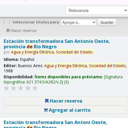
|
|
Seleccionar títulos para:
Hacer reserva
Estación transformadora San Antonio Oeste,
provincia
de
Río Negro
por
Agua
y
Energía
Eléctrica,
Sociedad
de
l
Estado
.
Idioma:
Español
Editor:
Buenos Aires:
Agua
y
Energía
Eléctrica,
Sociedad
de
l
Estado
,
1988
Disponibilidad:
Ítems disponibles para préstamo:
Signatura
topográfica:
621.374.5/A282/v.2
(3).
Hacer reserva
Agregar al carrito
Estación transformadora San Antoni Oeste,
provincia
de
Río Negro