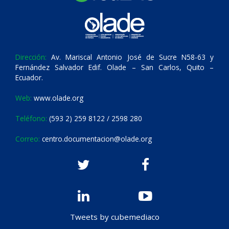
Dirección:
Av. Mariscal Antonio José de Sucre N58-63 y
Fernández Salvador Edif. Olade – San Carlos, Quito –
Ecuador.
Web:
www.olade.org
Teléfono:
(593 2) 259 8122 / 2598 280
Correo:
centro.documentacion@olade.org
Tweets by cubemediaco