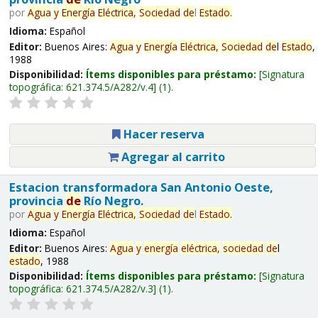
por
Agua
y
Energía
Eléctrica,
Sociedad
de
l
Estado
.
Idioma:
Español
Editor:
Buenos Aires:
Agua
y
Energía
Eléctrica,
Sociedad
de
l
Estado
,
1988
Disponibilidad:
Ítems disponibles para préstamo:
Signatura
topográfica:
621.374.5/A282/v.4
(1).
Hacer reserva
Agregar al carrito
Estacion transformadora San Antonio Oeste,
provincia
de
Río Negro.
por
Agua
y
Energía
Eléctrica,
Sociedad
de
l
Estado
.
Idioma:
Español
Editor:
Buenos Aires:
Agua
y
energía
eléctrica,
sociedad
de
l
estado
, 1988
Disponibilidad:
Ítems disponibles para préstamo:
Signatura
topográfica:
621.374.5/A282/v.3
(1).