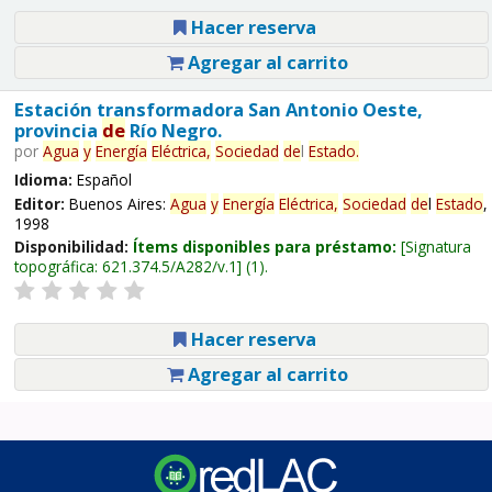
Hacer reserva
Agregar al carrito
Estación transformadora San Antonio Oeste,
provincia
de
Río Negro.
por
Agua
y
Energía
Eléctrica,
Sociedad
de
l
Estado
.
Idioma:
Español
Editor:
Buenos Aires:
Agua
y
Energía
Eléctrica,
Sociedad
de
l
Estado
,
1998
Disponibilidad:
Ítems disponibles para préstamo:
Signatura
topográfica:
621.374.5/A282/v.1
(1).
Hacer reserva
Agregar al carrito