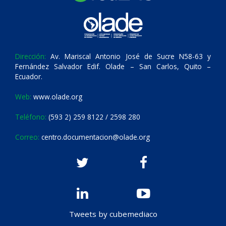
Dirección:
Av. Mariscal Antonio José de Sucre N58-63 y
Fernández Salvador Edif. Olade – San Carlos, Quito –
Ecuador.
Web:
www.olade.org
Teléfono:
(593 2) 259 8122 / 2598 280
Correo:
centro.documentacion@olade.org
Tweets by cubemediaco