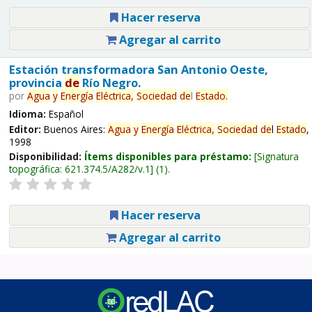
Hacer reserva
Agregar al carrito
Estación transformadora San Antonio Oeste,
provincia
de
Río Negro.
por
Agua
y
Energía
Eléctrica,
Sociedad
de
l
Estado
.
Idioma:
Español
Editor:
Buenos Aires:
Agua
y
Energía
Eléctrica,
Sociedad
de
l
Estado
,
1998
Disponibilidad:
Ítems disponibles para préstamo:
Signatura
topográfica:
621.374.5/A282/v.1
(1).
Hacer reserva
Agregar al carrito