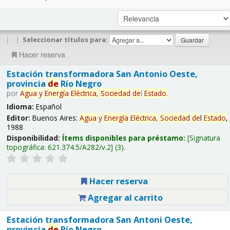
|
|
Seleccionar títulos para:
Hacer reserva
Estación transformadora San Antonio Oeste,
provincia
de
Río Negro
por
Agua
y
Energía
Eléctrica,
Sociedad
de
l
Estado
.
Idioma:
Español
Editor:
Buenos Aires:
Agua
y
Energía
Eléctrica,
Sociedad
de
l
Estado
,
1988
Disponibilidad:
Ítems disponibles para préstamo:
Signatura
topográfica:
621.374.5/A282/v.2
(3).
Hacer reserva
Agregar al carrito
Estación transformadora San Antoni Oeste,
provincia
de
Río Negro