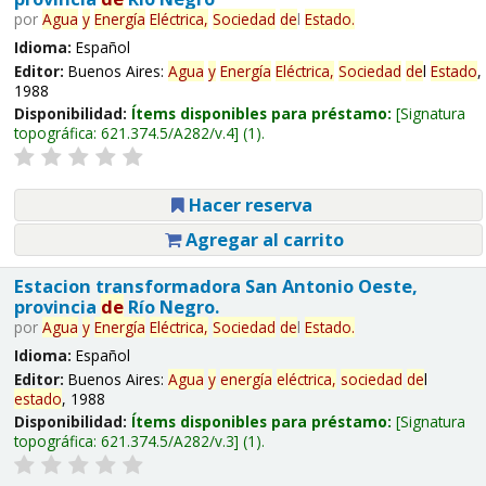
por
Agua
y
Energía
Eléctrica,
Sociedad
de
l
Estado
.
Idioma:
Español
Editor:
Buenos Aires:
Agua
y
Energía
Eléctrica,
Sociedad
de
l
Estado
,
1988
Disponibilidad:
Ítems disponibles para préstamo:
Signatura
topográfica:
621.374.5/A282/v.4
(1).
Hacer reserva
Agregar al carrito
Estacion transformadora San Antonio Oeste,
provincia
de
Río Negro.
por
Agua
y
Energía
Eléctrica,
Sociedad
de
l
Estado
.
Idioma:
Español
Editor:
Buenos Aires:
Agua
y
energía
eléctrica,
sociedad
de
l
estado
, 1988
Disponibilidad:
Ítems disponibles para préstamo:
Signatura
topográfica:
621.374.5/A282/v.3
(1).