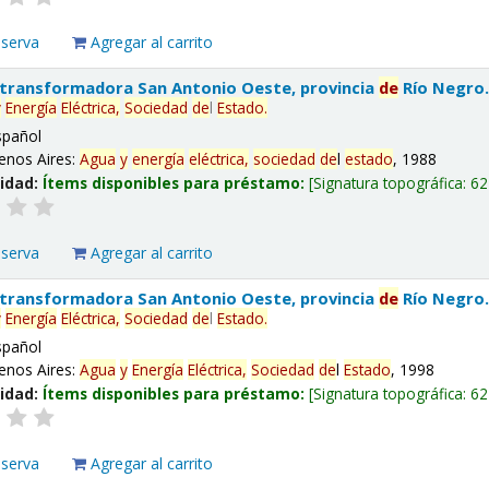
eserva
Agregar al carrito
 transformadora San Antonio Oeste, provincia
de
Río Negro
y
Energía
Eléctrica,
Sociedad
de
l
Estado
.
spañol
enos Aires:
Agua
y
energía
eléctrica,
sociedad
de
l
estado
, 1988
lidad:
Ítems disponibles para préstamo:
Signatura topográfica:
62
eserva
Agregar al carrito
 transformadora San Antonio Oeste, provincia
de
Río Negro
y
Energía
Eléctrica,
Sociedad
de
l
Estado
.
spañol
enos Aires:
Agua
y
Energía
Eléctrica,
Sociedad
de
l
Estado
, 1998
lidad:
Ítems disponibles para préstamo:
Signatura topográfica:
62
eserva
Agregar al carrito