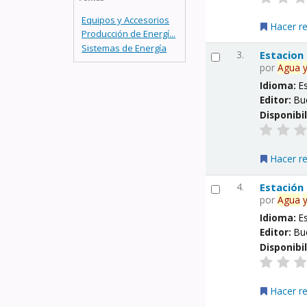
Equipos y Accesorios
Hacer r
Producción de Energí...
Sistemas de Energía
3.
Estacion
por
Agua
Idioma:
E
Editor:
Bu
Disponibi
Hacer r
4.
Estación
por
Agua
Idioma:
E
Editor:
Bu
Disponibi
Hacer r