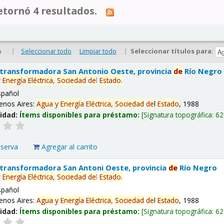
tornó 4 resultados.
|
Seleccionar todo
Limpiar todo
|
Seleccionar títulos para:
o
 transformadora San Antonio Oeste, provincia
de
Río Negro
y
Energía
Eléctrica,
Sociedad
de
l
Estado
.
spañol
enos Aires:
Agua
y
Energía
Eléctrica,
Sociedad
de
l
Estado
, 1988
lidad:
Ítems disponibles para préstamo:
Signatura topográfica:
62
eserva
Agregar al carrito
 transformadora San Antoni Oeste, provincia
de
Río Negro
y
Energía
Eléctrica,
Sociedad
de
l
Estado
.
spañol
enos Aires:
Agua
y
Energía
Eléctrica,
Sociedad
de
l
Estado
, 1988
lidad:
Ítems disponibles para préstamo:
Signatura topográfica:
62