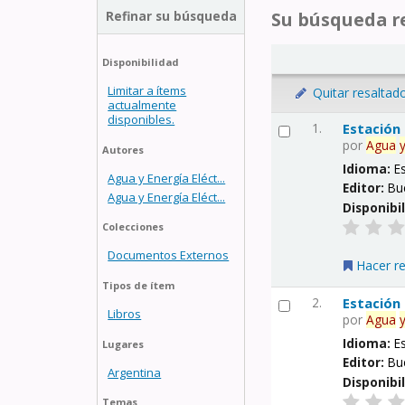
Refinar su búsqueda
Su búsqueda re
Disponibilidad
Limitar a ítems
Quitar resaltad
actualmente
disponibles.
1.
Estación
por
Agua
Autores
Idioma:
E
Agua y Energía Eléct...
Editor:
Bu
Agua y Energía Eléct...
Disponibi
Colecciones
Documentos Externos
Hacer r
Tipos de ítem
2.
Estación
Libros
por
Agua
Idioma:
E
Lugares
Editor:
Bu
Argentina
Disponibi
Temas