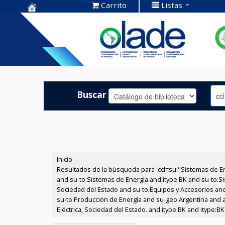
Carrito
Listas
Centro de
Documentación
OLADE -
Buscar
Inicio
›
Resultados de la búsqueda para 'ccl=su:"Sistemas de E
and su-to:Sistemas de Energía and itype:BK and su-to:Si
Sociedad del Estado and su-to:Equipos y Accesorios and 
su-to:Producción de Energía and su-geo:Argentina and au
Eléctrica, Sociedad del Estado. and itype:BK and itype: