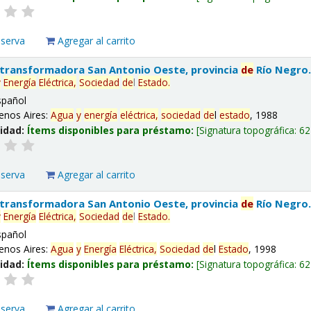
eserva
Agregar al carrito
 transformadora San Antonio Oeste, provincia
de
Río Negro
y
Energía
Eléctrica,
Sociedad
de
l
Estado
.
spañol
enos Aires:
Agua
y
energía
eléctrica,
sociedad
de
l
estado
, 1988
lidad:
Ítems disponibles para préstamo:
Signatura topográfica:
62
eserva
Agregar al carrito
 transformadora San Antonio Oeste, provincia
de
Río Negro
y
Energía
Eléctrica,
Sociedad
de
l
Estado
.
spañol
enos Aires:
Agua
y
Energía
Eléctrica,
Sociedad
de
l
Estado
, 1998
lidad:
Ítems disponibles para préstamo:
Signatura topográfica:
62
eserva
Agregar al carrito