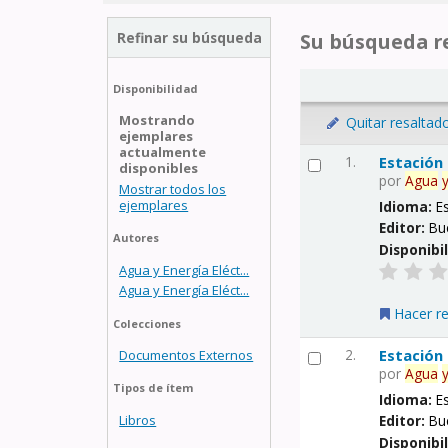
Refinar su búsqueda
Su búsqueda re
Disponibilidad
Mostrando
Quitar resaltad
ejemplares
actualmente
1.
Estación
disponibles
por
Agua
Mostrar todos los
ejemplares
Idioma:
E
Editor:
Bu
Autores
Disponibi
Agua y Energía Eléct...
Agua y Energía Eléct...
Hacer r
Colecciones
2.
Estación
Documentos Externos
por
Agua
Tipos de ítem
Idioma:
E
Libros
Editor:
Bu
Disponibi