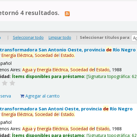
tornó 4 resultados.
|
Seleccionar todo
Limpiar todo
|
Seleccionar títulos para:
o
 transformadora San Antonio Oeste, provincia
de
Río Negro
y
Energía
Eléctrica,
Sociedad
de
l
Estado
.
spañol
enos Aires:
Agua
y
Energía
Eléctrica,
Sociedad
de
l
Estado
, 1988
lidad:
Ítems disponibles para préstamo:
Signatura topográfica:
62
eserva
Agregar al carrito
 transformadora San Antoni Oeste, provincia
de
Río Negro
y
Energía
Eléctrica,
Sociedad
de
l
Estado
.
spañol
enos Aires:
Agua
y
Energía
Eléctrica,
Sociedad
de
l
Estado
, 1988
lidad:
Ítems disponibles para préstamo:
Signatura topográfica:
62