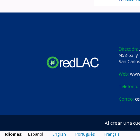
Dirección:
A
N58-63 y 
San Carlos
Web:
www.
Teléfono:
Correo:
ce
Al crear una cu
Idiomas:
Español
English
Português
Français