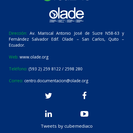
Dirección:
Av. Mariscal Antonio José de Sucre N58-63 y
Fernández Salvador Edif. Olade – San Carlos, Quito –
Ecuador.
Web:
www.olade.org
Teléfono:
(593 2) 259 8122 / 2598 280
Correo:
centro.documentacion@olade.org
Tweets by cubemediaco