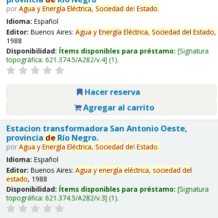
por
Agua
y
Energía
Eléctrica,
Sociedad
de
l
Estado
.
Idioma:
Español
Editor:
Buenos Aires:
Agua
y
Energía
Eléctrica,
Sociedad
de
l
Estado
,
1988
Disponibilidad:
Ítems disponibles para préstamo:
Signatura
topográfica:
621.374.5/A282/v.4
(1).
Hacer reserva
Agregar al carrito
Estacion transformadora San Antonio Oeste,
provincia
de
Río Negro.
por
Agua
y
Energía
Eléctrica,
Sociedad
de
l
Estado
.
Idioma:
Español
Editor:
Buenos Aires:
Agua
y
energía
eléctrica,
sociedad
de
l
estado
, 1988
Disponibilidad:
Ítems disponibles para préstamo:
Signatura
topográfica:
621.374.5/A282/v.3
(1).