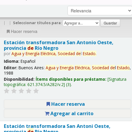
|
|
Seleccionar títulos para:
Hacer reserva
Estación transformadora San Antonio Oeste,
provincia
de
Río Negro
por
Agua
y
Energía
Eléctrica,
Sociedad
de
l
Estado
.
Idioma:
Español
Editor:
Buenos Aires:
Agua
y
Energía
Eléctrica,
Sociedad
de
l
Estado
,
1988
Disponibilidad:
Ítems disponibles para préstamo:
Signatura
topográfica:
621.374.5/A282/v.2
(3).
Hacer reserva
Agregar al carrito
Estación transformadora San Antoni Oeste,
provincia
de
Río Negro