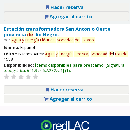
Hacer reserva
Agregar al carrito
Estación transformadora San Antonio Oeste,
provincia
de
Río Negro.
por
Agua
y
Energía
Eléctrica,
Sociedad
de
l
Estado
.
Idioma:
Español
Editor:
Buenos Aires:
Agua
y
Energía
Eléctrica,
Sociedad
de
l
Estado
,
1998
Disponibilidad:
Ítems disponibles para préstamo:
Signatura
topográfica:
621.374.5/A282/v.1
(1).
Hacer reserva
Agregar al carrito