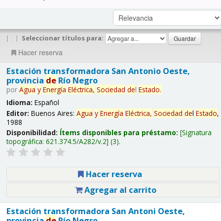
|
|
Seleccionar títulos para:
Hacer reserva
Estación transformadora San Antonio Oeste,
provincia
de
Río Negro
por
Agua
y
Energía
Eléctrica,
Sociedad
de
l
Estado
.
Idioma:
Español
Editor:
Buenos Aires:
Agua
y
Energía
Eléctrica,
Sociedad
de
l
Estado
,
1988
Disponibilidad:
Ítems disponibles para préstamo:
Signatura
topográfica:
621.374.5/A282/v.2
(3).
Hacer reserva
Agregar al carrito
Estación transformadora San Antoni Oeste,
provincia
de
Río Negro