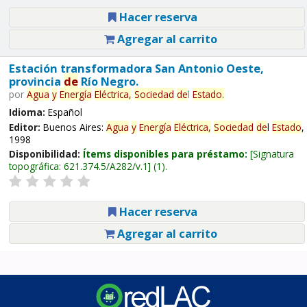
Hacer reserva
Agregar al carrito
Estación transformadora San Antonio Oeste,
provincia
de
Río Negro.
por
Agua
y
Energía
Eléctrica,
Sociedad
de
l
Estado
.
Idioma:
Español
Editor:
Buenos Aires:
Agua
y
Energía
Eléctrica,
Sociedad
de
l
Estado
,
1998
Disponibilidad:
Ítems disponibles para préstamo:
Signatura
topográfica:
621.374.5/A282/v.1
(1).
Hacer reserva
Agregar al carrito