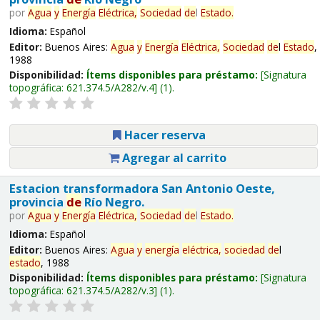
por
Agua
y
Energía
Eléctrica,
Sociedad
de
l
Estado
.
Idioma:
Español
Editor:
Buenos Aires:
Agua
y
Energía
Eléctrica,
Sociedad
de
l
Estado
,
1988
Disponibilidad:
Ítems disponibles para préstamo:
Signatura
topográfica:
621.374.5/A282/v.4
(1).
Hacer reserva
Agregar al carrito
Estacion transformadora San Antonio Oeste,
provincia
de
Río Negro.
por
Agua
y
Energía
Eléctrica,
Sociedad
de
l
Estado
.
Idioma:
Español
Editor:
Buenos Aires:
Agua
y
energía
eléctrica,
sociedad
de
l
estado
, 1988
Disponibilidad:
Ítems disponibles para préstamo:
Signatura
topográfica:
621.374.5/A282/v.3
(1).