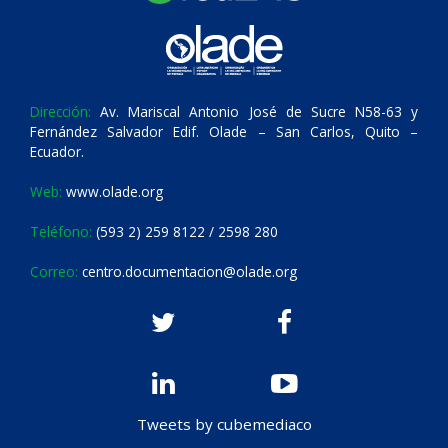
Dirección:
Av. Mariscal Antonio José de Sucre N58-63 y
Fernández Salvador Edif. Olade – San Carlos, Quito –
Ecuador.
Web:
www.olade.org
Teléfono:
(593 2) 259 8122 / 2598 280
Correo:
centro.documentacion@olade.org
Tweets by cubemediaco