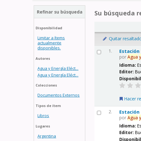
Refinar su búsqueda
Su búsqueda re
Disponibilidad
Limitar a ítems
Quitar resaltad
actualmente
disponibles.
1.
Estación
por
Agua
Autores
Idioma:
E
Agua y Energía Eléct...
Editor:
Bu
Agua y Energía Eléct...
Disponibi
Colecciones
Documentos Externos
Hacer r
Tipos de ítem
2.
Estación
Libros
por
Agua
Idioma:
E
Lugares
Editor:
Bu
Argentina
Disponibi