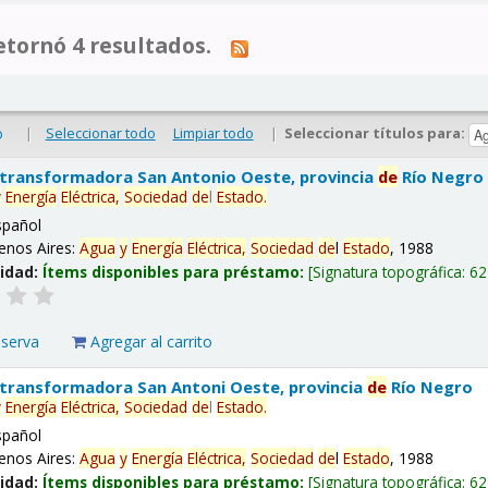
tornó 4 resultados.
|
Seleccionar todo
Limpiar todo
|
Seleccionar títulos para:
o
 transformadora San Antonio Oeste, provincia
de
Río Negro
y
Energía
Eléctrica,
Sociedad
de
l
Estado
.
spañol
enos Aires:
Agua
y
Energía
Eléctrica,
Sociedad
de
l
Estado
, 1988
lidad:
Ítems disponibles para préstamo:
Signatura topográfica:
62
eserva
Agregar al carrito
 transformadora San Antoni Oeste, provincia
de
Río Negro
y
Energía
Eléctrica,
Sociedad
de
l
Estado
.
spañol
enos Aires:
Agua
y
Energía
Eléctrica,
Sociedad
de
l
Estado
, 1988
lidad:
Ítems disponibles para préstamo:
Signatura topográfica:
62