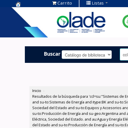
Carrito
Listas
Centro de
Documentación
OLADE -
Buscar
Inicio
›
Resultados de la búsqueda para 'ccl=su:"Sistemas de E
and su-to:Sistemas de Energía and itype:BK and su-to:Si
Sociedad del Estado and su-to:Equipos y Accesorios and 
su-to:Producción de Energía and su-geo:Argentina and au
Eléctrica, Sociedad del Estado. and au:Agua y Energía E
del Estado and su-to:Producción de Energía and su-to:E