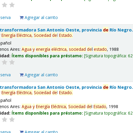
eserva
Agregar al carrito
 transformadora San Antonio Oeste, provincia
de
Río Negro
y
Energía
Eléctrica,
Sociedad
de
l
Estado
.
spañol
enos Aires:
Agua
y
energía
eléctrica,
sociedad
de
l
estado
, 1988
lidad:
Ítems disponibles para préstamo:
Signatura topográfica:
62
eserva
Agregar al carrito
 transformadora San Antonio Oeste, provincia
de
Río Negro
y
Energía
Eléctrica,
Sociedad
de
l
Estado
.
spañol
enos Aires:
Agua
y
Energía
Eléctrica,
Sociedad
de
l
Estado
, 1998
lidad:
Ítems disponibles para préstamo:
Signatura topográfica:
62
eserva
Agregar al carrito