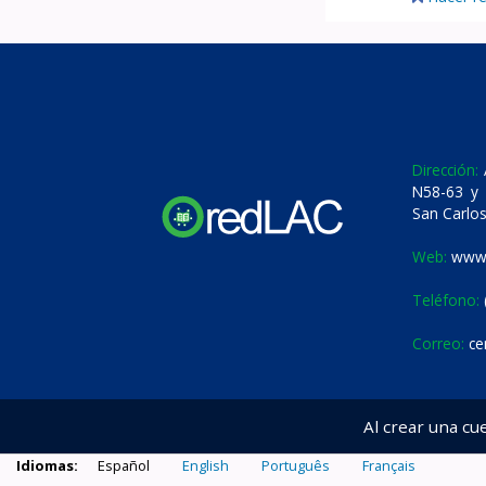
Dirección:
A
N58-63 y 
San Carlos
Web:
www.
Teléfono:
Correo:
ce
Al crear una cu
Idiomas:
Español
English
Português
Français