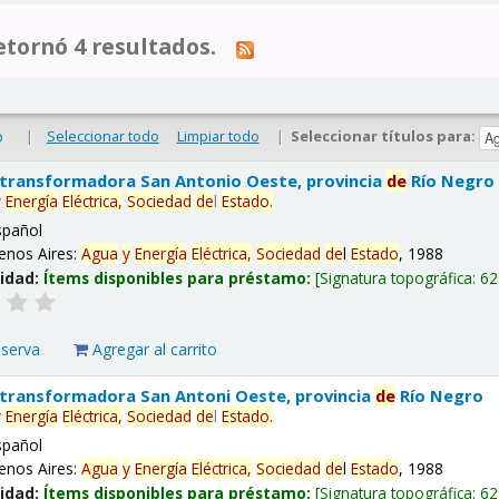
tornó 4 resultados.
|
Seleccionar todo
Limpiar todo
|
Seleccionar títulos para:
o
 transformadora San Antonio Oeste, provincia
de
Río Negro
y
Energía
Eléctrica,
Sociedad
de
l
Estado
.
spañol
enos Aires:
Agua
y
Energía
Eléctrica,
Sociedad
de
l
Estado
, 1988
lidad:
Ítems disponibles para préstamo:
Signatura topográfica:
62
eserva
Agregar al carrito
 transformadora San Antoni Oeste, provincia
de
Río Negro
y
Energía
Eléctrica,
Sociedad
de
l
Estado
.
spañol
enos Aires:
Agua
y
Energía
Eléctrica,
Sociedad
de
l
Estado
, 1988
lidad:
Ítems disponibles para préstamo:
Signatura topográfica:
62