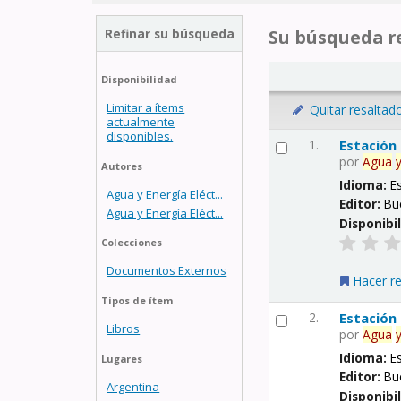
Refinar su búsqueda
Su búsqueda re
Disponibilidad
Limitar a ítems
Quitar resaltad
actualmente
disponibles.
1.
Estación
por
Agua
Autores
Idioma:
E
Agua y Energía Eléct...
Editor:
Bu
Agua y Energía Eléct...
Disponibi
Colecciones
Documentos Externos
Hacer r
Tipos de ítem
2.
Estación
Libros
por
Agua
Idioma:
E
Lugares
Editor:
Bu
Argentina
Disponibi