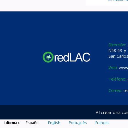
Dirección:
A
N58-63 y 
San Carlos
Web:
www.
Teléfono:
Correo:
ce
Al crear una cu
Idiomas:
Español
English
Português
Français