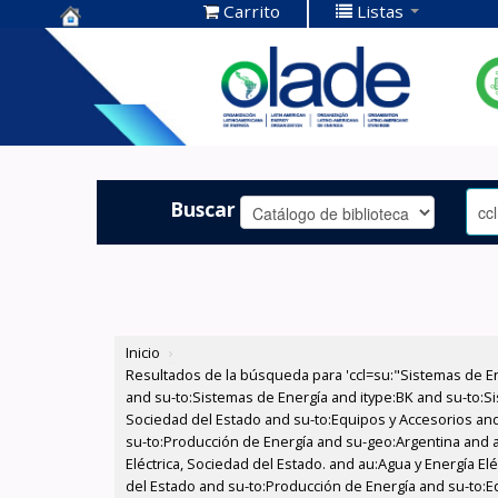
Carrito
Listas
Centro de
Documentación
OLADE -
Buscar
Inicio
›
Resultados de la búsqueda para 'ccl=su:"Sistemas de E
and su-to:Sistemas de Energía and itype:BK and su-to:Si
Sociedad del Estado and su-to:Equipos y Accesorios and 
su-to:Producción de Energía and su-geo:Argentina and au
Eléctrica, Sociedad del Estado. and au:Agua y Energía E
del Estado and su-to:Producción de Energía and su-to:E