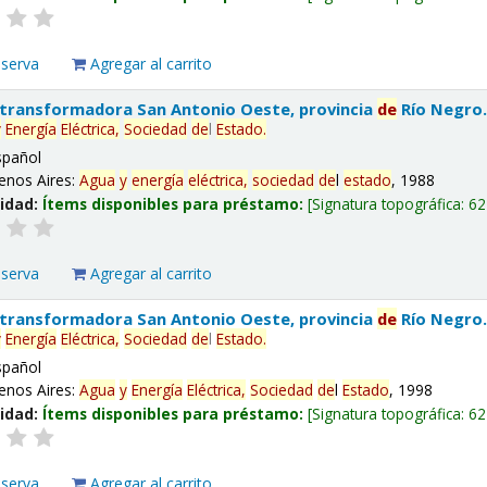
eserva
Agregar al carrito
 transformadora San Antonio Oeste, provincia
de
Río Negro
y
Energía
Eléctrica,
Sociedad
de
l
Estado
.
spañol
enos Aires:
Agua
y
energía
eléctrica,
sociedad
de
l
estado
, 1988
lidad:
Ítems disponibles para préstamo:
Signatura topográfica:
62
eserva
Agregar al carrito
 transformadora San Antonio Oeste, provincia
de
Río Negro
y
Energía
Eléctrica,
Sociedad
de
l
Estado
.
spañol
enos Aires:
Agua
y
Energía
Eléctrica,
Sociedad
de
l
Estado
, 1998
lidad:
Ítems disponibles para préstamo:
Signatura topográfica:
62
eserva
Agregar al carrito