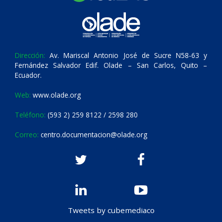
Dirección:
Av. Mariscal Antonio José de Sucre N58-63 y
Fernández Salvador Edif. Olade – San Carlos, Quito –
Ecuador.
Web:
www.olade.org
Teléfono:
(593 2) 259 8122 / 2598 280
Correo:
centro.documentacion@olade.org
Tweets by cubemediaco