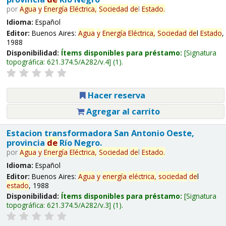
por
Agua
y
Energía
Eléctrica,
Sociedad
de
l
Estado
.
Idioma:
Español
Editor:
Buenos Aires:
Agua
y
Energía
Eléctrica,
Sociedad
de
l
Estado
,
1988
Disponibilidad:
Ítems disponibles para préstamo:
Signatura
topográfica:
621.374.5/A282/v.4
(1).
Hacer reserva
Agregar al carrito
Estacion transformadora San Antonio Oeste,
provincia
de
Río Negro.
por
Agua
y
Energía
Eléctrica,
Sociedad
de
l
Estado
.
Idioma:
Español
Editor:
Buenos Aires:
Agua
y
energía
eléctrica,
sociedad
de
l
estado
, 1988
Disponibilidad:
Ítems disponibles para préstamo:
Signatura
topográfica:
621.374.5/A282/v.3
(1).