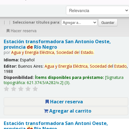
|
|
Seleccionar títulos para:
Hacer reserva
Estación transformadora San Antonio Oeste,
provincia
de
Río Negro
por
Agua
y
Energía
Eléctrica,
Sociedad
de
l
Estado
.
Idioma:
Español
Editor:
Buenos Aires:
Agua
y
Energía
Eléctrica,
Sociedad
de
l
Estado
,
1988
Disponibilidad:
Ítems disponibles para préstamo:
Signatura
topográfica:
621.374.5/A282/v.2
(3).
Hacer reserva
Agregar al carrito
Estación transformadora San Antoni Oeste,
provincia
de
Río Negro