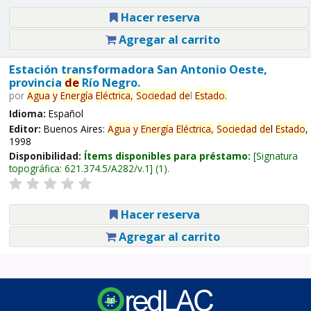
Hacer reserva
Agregar al carrito
Estación transformadora San Antonio Oeste,
provincia
de
Río Negro.
por
Agua
y
Energía
Eléctrica,
Sociedad
de
l
Estado
.
Idioma:
Español
Editor:
Buenos Aires:
Agua
y
Energía
Eléctrica,
Sociedad
de
l
Estado
,
1998
Disponibilidad:
Ítems disponibles para préstamo:
Signatura
topográfica:
621.374.5/A282/v.1
(1).
Hacer reserva
Agregar al carrito