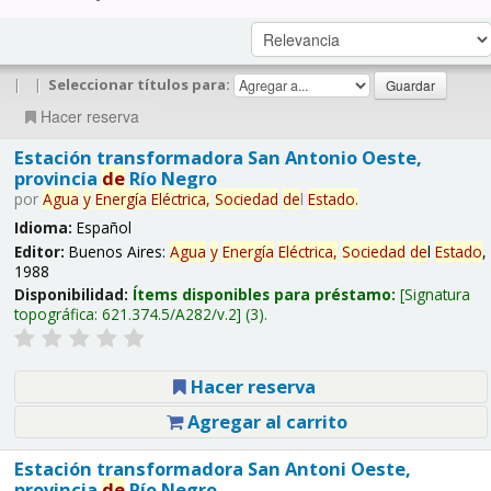
|
|
Seleccionar títulos para:
Hacer reserva
Estación transformadora San Antonio Oeste,
provincia
de
Río Negro
por
Agua
y
Energía
Eléctrica,
Sociedad
de
l
Estado
.
Idioma:
Español
Editor:
Buenos Aires:
Agua
y
Energía
Eléctrica,
Sociedad
de
l
Estado
,
1988
Disponibilidad:
Ítems disponibles para préstamo:
Signatura
topográfica:
621.374.5/A282/v.2
(3).
Hacer reserva
Agregar al carrito
Estación transformadora San Antoni Oeste,
provincia
de
Río Negro