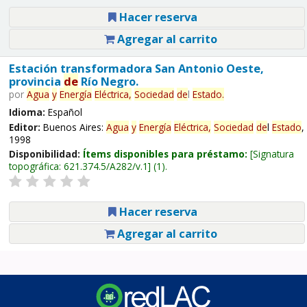
Hacer reserva
Agregar al carrito
Estación transformadora San Antonio Oeste,
provincia
de
Río Negro.
por
Agua
y
Energía
Eléctrica,
Sociedad
de
l
Estado
.
Idioma:
Español
Editor:
Buenos Aires:
Agua
y
Energía
Eléctrica,
Sociedad
de
l
Estado
,
1998
Disponibilidad:
Ítems disponibles para préstamo:
Signatura
topográfica:
621.374.5/A282/v.1
(1).
Hacer reserva
Agregar al carrito