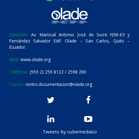
Dirección:
Av. Mariscal Antonio José de Sucre N58-63 y
Fernández Salvador Edif. Olade – San Carlos, Quito –
Ecuador.
Web:
www.olade.org
Teléfono:
(593 2) 259 8122 / 2598 280
Correo:
centro.documentacion@olade.org
Tweets by cubemediaco