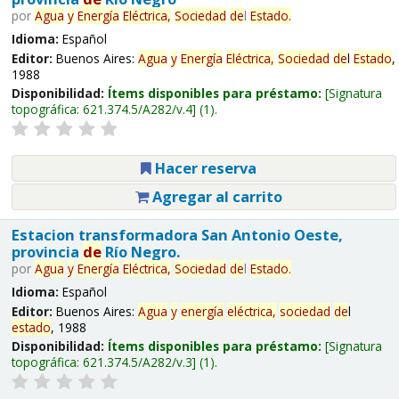
por
Agua
y
Energía
Eléctrica,
Sociedad
de
l
Estado
.
Idioma:
Español
Editor:
Buenos Aires:
Agua
y
Energía
Eléctrica,
Sociedad
de
l
Estado
,
1988
Disponibilidad:
Ítems disponibles para préstamo:
Signatura
topográfica:
621.374.5/A282/v.4
(1).
Hacer reserva
Agregar al carrito
Estacion transformadora San Antonio Oeste,
provincia
de
Río Negro.
por
Agua
y
Energía
Eléctrica,
Sociedad
de
l
Estado
.
Idioma:
Español
Editor:
Buenos Aires:
Agua
y
energía
eléctrica,
sociedad
de
l
estado
, 1988
Disponibilidad:
Ítems disponibles para préstamo:
Signatura
topográfica:
621.374.5/A282/v.3
(1).