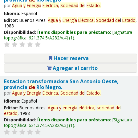
por
Agua
y
Energía
Eléctrica,
Sociedad
de
l
Estado
.
Idioma:
Español
Editor:
Buenos Aires:
Agua
y
Energía
Eléctrica,
Sociedad
de
l
Estado
,
1988
Disponibilidad:
Ítems disponibles para préstamo:
Signatura
topográfica:
621.374.5/A282/v.4
(1).
Hacer reserva
Agregar al carrito
Estacion transformadora San Antonio Oeste,
provincia
de
Río Negro.
por
Agua
y
Energía
Eléctrica,
Sociedad
de
l
Estado
.
Idioma:
Español
Editor:
Buenos Aires:
Agua
y
energía
eléctrica,
sociedad
de
l
estado
, 1988
Disponibilidad:
Ítems disponibles para préstamo:
Signatura
topográfica:
621.374.5/A282/v.3
(1).