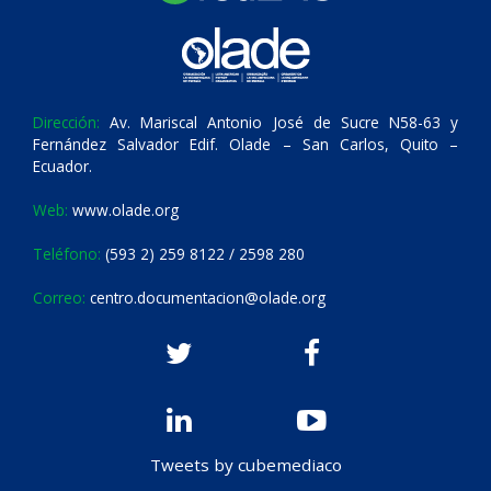
Dirección:
Av. Mariscal Antonio José de Sucre N58-63 y
Fernández Salvador Edif. Olade – San Carlos, Quito –
Ecuador.
Web:
www.olade.org
Teléfono:
(593 2) 259 8122 / 2598 280
Correo:
centro.documentacion@olade.org
Tweets by cubemediaco