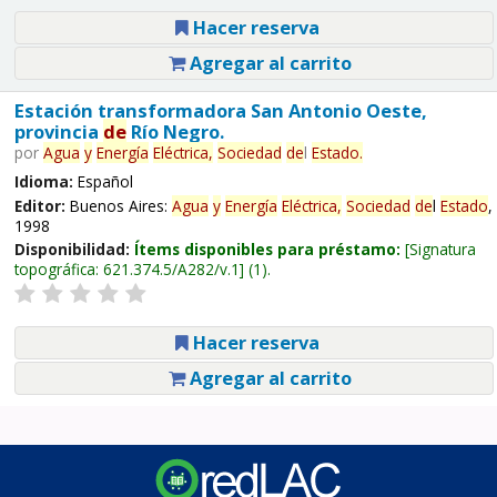
Hacer reserva
Agregar al carrito
Estación transformadora San Antonio Oeste,
provincia
de
Río Negro.
por
Agua
y
Energía
Eléctrica,
Sociedad
de
l
Estado
.
Idioma:
Español
Editor:
Buenos Aires:
Agua
y
Energía
Eléctrica,
Sociedad
de
l
Estado
,
1998
Disponibilidad:
Ítems disponibles para préstamo:
Signatura
topográfica:
621.374.5/A282/v.1
(1).
Hacer reserva
Agregar al carrito