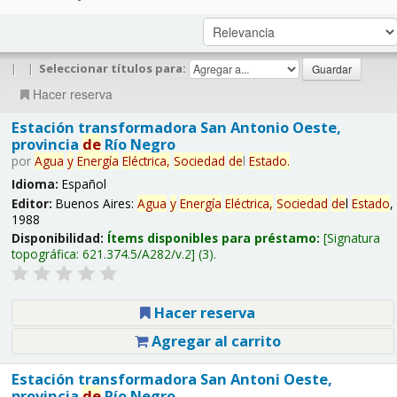
|
|
Seleccionar títulos para:
Hacer reserva
Estación transformadora San Antonio Oeste,
provincia
de
Río Negro
por
Agua
y
Energía
Eléctrica,
Sociedad
de
l
Estado
.
Idioma:
Español
Editor:
Buenos Aires:
Agua
y
Energía
Eléctrica,
Sociedad
de
l
Estado
,
1988
Disponibilidad:
Ítems disponibles para préstamo:
Signatura
topográfica:
621.374.5/A282/v.2
(3).
Hacer reserva
Agregar al carrito
Estación transformadora San Antoni Oeste,
provincia
de
Río Negro