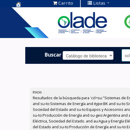
Carrito
Listas
Centro de
Documentación
OLADE -
Buscar
Inicio
›
Resultados de la búsqueda para 'ccl=su:"Sistemas de E
and su-to:Sistemas de Energía and itype:BK and su-to:Si
Sociedad del Estado and su-to:Equipos y Accesorios and 
su-to:Producción de Energía and su-geo:Argentina and au
Eléctrica, Sociedad del Estado. and au:Agua y Energía E
del Estado and su-to:Producción de Energía and su-to:E