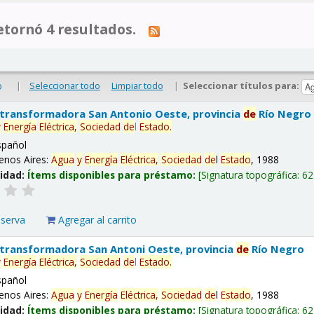
tornó 4 resultados.
|
Seleccionar todo
Limpiar todo
|
Seleccionar títulos para:
o
 transformadora San Antonio Oeste, provincia
de
Río Negro
y
Energía
Eléctrica,
Sociedad
de
l
Estado
.
spañol
enos Aires:
Agua
y
Energía
Eléctrica,
Sociedad
de
l
Estado
, 1988
lidad:
Ítems disponibles para préstamo:
Signatura topográfica:
62
eserva
Agregar al carrito
 transformadora San Antoni Oeste, provincia
de
Río Negro
y
Energía
Eléctrica,
Sociedad
de
l
Estado
.
spañol
enos Aires:
Agua
y
Energía
Eléctrica,
Sociedad
de
l
Estado
, 1988
lidad:
Ítems disponibles para préstamo:
Signatura topográfica:
62