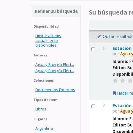
Refinar su búsqueda
Su búsqueda re
Disponibilidad
Limitar a ítems
Quitar resaltad
actualmente
disponibles.
1.
Estación
por
Agua
Autores
Idioma:
E
Agua y Energía Eléct...
Editor:
Bu
Agua y Energía Eléct...
Disponibi
Colecciones
Documentos Externos
Hacer r
Tipos de ítem
2.
Estación
Libros
por
Agua
Idioma:
E
Lugares
Editor:
Bu
Argentina
Disponibi