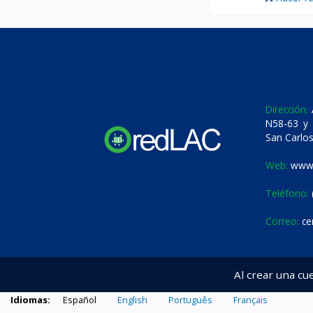
Dirección:
A
N58-63 y 
San Carlos
Web:
www.
Teléfono:
Correo:
ce
Al crear una cu
Idiomas:
Español
English
Português
Français