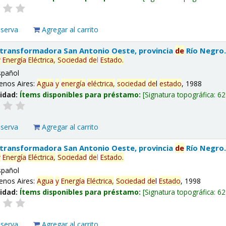
eserva
Agregar al carrito
 transformadora San Antonio Oeste, provincia
de
Río Negro
y
Energía
Eléctrica,
Sociedad
de
l
Estado
.
spañol
enos Aires:
Agua
y
energía
eléctrica,
sociedad
de
l
estado
, 1988
lidad:
Ítems disponibles para préstamo:
Signatura topográfica:
62
eserva
Agregar al carrito
 transformadora San Antonio Oeste, provincia
de
Río Negro
y
Energía
Eléctrica,
Sociedad
de
l
Estado
.
spañol
enos Aires:
Agua
y
Energía
Eléctrica,
Sociedad
de
l
Estado
, 1998
lidad:
Ítems disponibles para préstamo:
Signatura topográfica:
62
eserva
Agregar al carrito