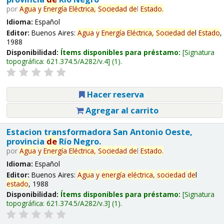
por
Agua
y
Energía
Eléctrica,
Sociedad
de
l
Estado
.
Idioma:
Español
Editor:
Buenos Aires:
Agua
y
Energía
Eléctrica,
Sociedad
de
l
Estado
,
1988
Disponibilidad:
Ítems disponibles para préstamo:
Signatura
topográfica:
621.374.5/A282/v.4
(1).
Hacer reserva
Agregar al carrito
Estacion transformadora San Antonio Oeste,
provincia
de
Río Negro.
por
Agua
y
Energía
Eléctrica,
Sociedad
de
l
Estado
.
Idioma:
Español
Editor:
Buenos Aires:
Agua
y
energía
eléctrica,
sociedad
de
l
estado
, 1988
Disponibilidad:
Ítems disponibles para préstamo:
Signatura
topográfica:
621.374.5/A282/v.3
(1).