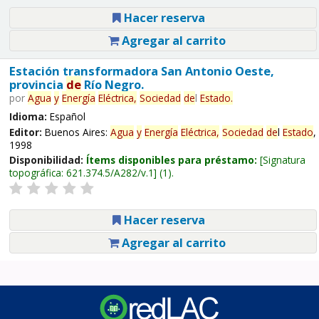
Hacer reserva
Agregar al carrito
Estación transformadora San Antonio Oeste,
provincia
de
Río Negro.
por
Agua
y
Energía
Eléctrica,
Sociedad
de
l
Estado
.
Idioma:
Español
Editor:
Buenos Aires:
Agua
y
Energía
Eléctrica,
Sociedad
de
l
Estado
,
1998
Disponibilidad:
Ítems disponibles para préstamo:
Signatura
topográfica:
621.374.5/A282/v.1
(1).
Hacer reserva
Agregar al carrito