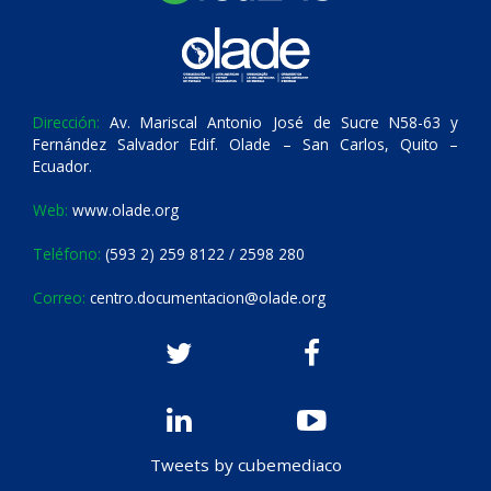
Dirección:
Av. Mariscal Antonio José de Sucre N58-63 y
Fernández Salvador Edif. Olade – San Carlos, Quito –
Ecuador.
Web:
www.olade.org
Teléfono:
(593 2) 259 8122 / 2598 280
Correo:
centro.documentacion@olade.org
Tweets by cubemediaco