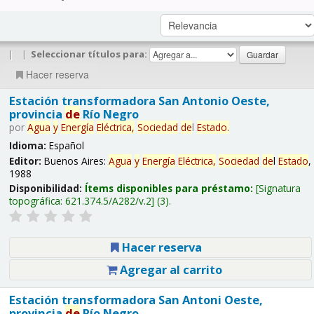
|
|
Seleccionar títulos para:
Hacer reserva
Estación transformadora San Antonio Oeste,
provincia
de
Río Negro
por
Agua
y
Energía
Eléctrica,
Sociedad
de
l
Estado
.
Idioma:
Español
Editor:
Buenos Aires:
Agua
y
Energía
Eléctrica,
Sociedad
de
l
Estado
,
1988
Disponibilidad:
Ítems disponibles para préstamo:
Signatura
topográfica:
621.374.5/A282/v.2
(3).
Hacer reserva
Agregar al carrito
Estación transformadora San Antoni Oeste,
provincia
de
Río Negro