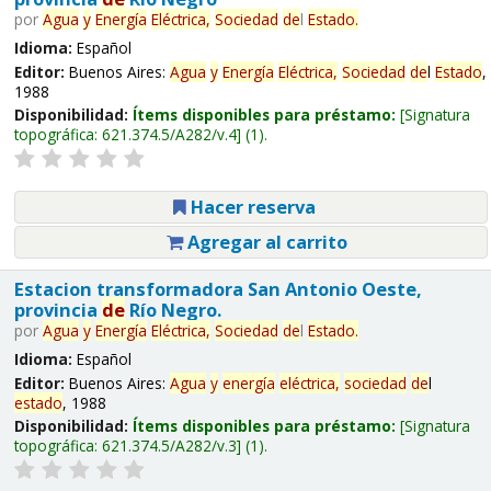
por
Agua
y
Energía
Eléctrica,
Sociedad
de
l
Estado
.
Idioma:
Español
Editor:
Buenos Aires:
Agua
y
Energía
Eléctrica,
Sociedad
de
l
Estado
,
1988
Disponibilidad:
Ítems disponibles para préstamo:
Signatura
topográfica:
621.374.5/A282/v.4
(1).
Hacer reserva
Agregar al carrito
Estacion transformadora San Antonio Oeste,
provincia
de
Río Negro.
por
Agua
y
Energía
Eléctrica,
Sociedad
de
l
Estado
.
Idioma:
Español
Editor:
Buenos Aires:
Agua
y
energía
eléctrica,
sociedad
de
l
estado
, 1988
Disponibilidad:
Ítems disponibles para préstamo:
Signatura
topográfica:
621.374.5/A282/v.3
(1).