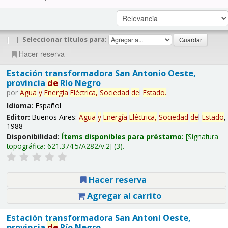
|
|
Seleccionar títulos para:
Hacer reserva
Estación transformadora San Antonio Oeste,
provincia
de
Río Negro
por
Agua
y
Energía
Eléctrica,
Sociedad
de
l
Estado
.
Idioma:
Español
Editor:
Buenos Aires:
Agua
y
Energía
Eléctrica,
Sociedad
de
l
Estado
,
1988
Disponibilidad:
Ítems disponibles para préstamo:
Signatura
topográfica:
621.374.5/A282/v.2
(3).
Hacer reserva
Agregar al carrito
Estación transformadora San Antoni Oeste,
provincia
de
Río Negro