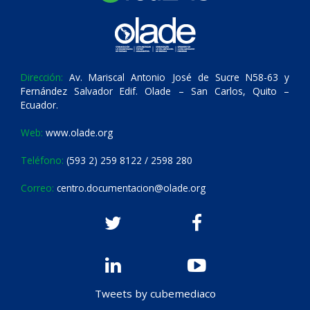
Dirección:
Av. Mariscal Antonio José de Sucre N58-63 y
Fernández Salvador Edif. Olade – San Carlos, Quito –
Ecuador.
Web:
www.olade.org
Teléfono:
(593 2) 259 8122 / 2598 280
Correo:
centro.documentacion@olade.org
Tweets by cubemediaco