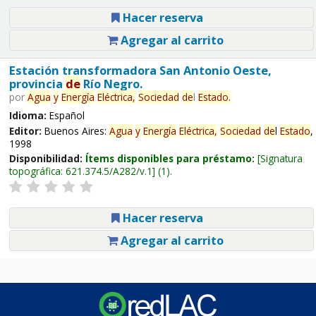
Hacer reserva
Agregar al carrito
Estación transformadora San Antonio Oeste,
provincia
de
Río Negro.
por
Agua
y
Energía
Eléctrica,
Sociedad
de
l
Estado
.
Idioma:
Español
Editor:
Buenos Aires:
Agua
y
Energía
Eléctrica,
Sociedad
de
l
Estado
,
1998
Disponibilidad:
Ítems disponibles para préstamo:
Signatura
topográfica:
621.374.5/A282/v.1
(1).
Hacer reserva
Agregar al carrito