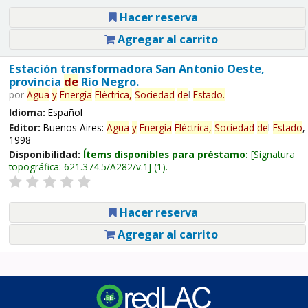
Hacer reserva
Agregar al carrito
Estación transformadora San Antonio Oeste,
provincia
de
Río Negro.
por
Agua
y
Energía
Eléctrica,
Sociedad
de
l
Estado
.
Idioma:
Español
Editor:
Buenos Aires:
Agua
y
Energía
Eléctrica,
Sociedad
de
l
Estado
,
1998
Disponibilidad:
Ítems disponibles para préstamo:
Signatura
topográfica:
621.374.5/A282/v.1
(1).
Hacer reserva
Agregar al carrito