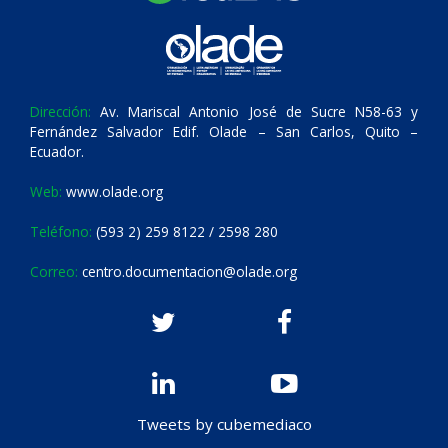
Dirección:
Av. Mariscal Antonio José de Sucre N58-63 y
Fernández Salvador Edif. Olade – San Carlos, Quito –
Ecuador.
Web:
www.olade.org
Teléfono:
(593 2) 259 8122 / 2598 280
Correo:
centro.documentacion@olade.org
Tweets by cubemediaco