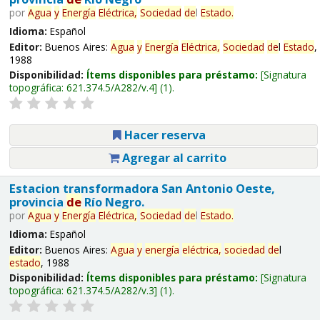
por
Agua
y
Energía
Eléctrica,
Sociedad
de
l
Estado
.
Idioma:
Español
Editor:
Buenos Aires:
Agua
y
Energía
Eléctrica,
Sociedad
de
l
Estado
,
1988
Disponibilidad:
Ítems disponibles para préstamo:
Signatura
topográfica:
621.374.5/A282/v.4
(1).
Hacer reserva
Agregar al carrito
Estacion transformadora San Antonio Oeste,
provincia
de
Río Negro.
por
Agua
y
Energía
Eléctrica,
Sociedad
de
l
Estado
.
Idioma:
Español
Editor:
Buenos Aires:
Agua
y
energía
eléctrica,
sociedad
de
l
estado
, 1988
Disponibilidad:
Ítems disponibles para préstamo:
Signatura
topográfica:
621.374.5/A282/v.3
(1).