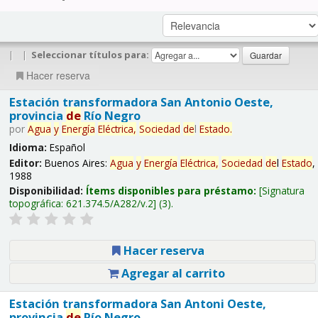
|
|
Seleccionar títulos para:
Hacer reserva
Estación transformadora San Antonio Oeste,
provincia
de
Río Negro
por
Agua
y
Energía
Eléctrica,
Sociedad
de
l
Estado
.
Idioma:
Español
Editor:
Buenos Aires:
Agua
y
Energía
Eléctrica,
Sociedad
de
l
Estado
,
1988
Disponibilidad:
Ítems disponibles para préstamo:
Signatura
topográfica:
621.374.5/A282/v.2
(3).
Hacer reserva
Agregar al carrito
Estación transformadora San Antoni Oeste,
provincia
de
Río Negro