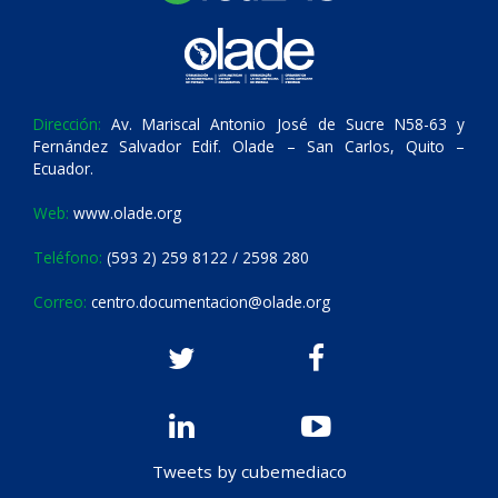
Dirección:
Av. Mariscal Antonio José de Sucre N58-63 y
Fernández Salvador Edif. Olade – San Carlos, Quito –
Ecuador.
Web:
www.olade.org
Teléfono:
(593 2) 259 8122 / 2598 280
Correo:
centro.documentacion@olade.org
Tweets by cubemediaco