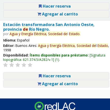
Hacer reserva
Agregar al carrito
Estación transformadora San Antonio Oeste,
provincia
de
Río Negro.
por
Agua
y
Energía
Eléctrica,
Sociedad
de
l
Estado
.
Idioma:
Español
Editor:
Buenos Aires:
Agua
y
Energía
Eléctrica,
Sociedad
de
l
Estado
,
1998
Disponibilidad:
Ítems disponibles para préstamo:
Signatura
topográfica:
621.374.5/A282/v.1
(1).
Hacer reserva
Agregar al carrito