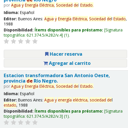
por
Agua
y
Energía
Eléctrica,
Sociedad
de
l
Estado
.
Idioma:
Español
Editor:
Buenos Aires:
Agua
y
Energía
Eléctrica,
Sociedad
de
l
Estado
,
1988
Disponibilidad:
Ítems disponibles para préstamo:
Signatura
topográfica:
621.374.5/A282/v.4
(1).
Hacer reserva
Agregar al carrito
Estacion transformadora San Antonio Oeste,
provincia
de
Río Negro.
por
Agua
y
Energía
Eléctrica,
Sociedad
de
l
Estado
.
Idioma:
Español
Editor:
Buenos Aires:
Agua
y
energía
eléctrica,
sociedad
de
l
estado
, 1988
Disponibilidad:
Ítems disponibles para préstamo:
Signatura
topográfica:
621.374.5/A282/v.3
(1).