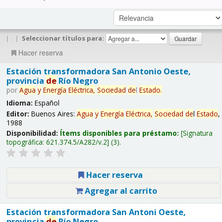
|
|
Seleccionar títulos para:
Hacer reserva
Estación transformadora San Antonio Oeste,
provincia
de
Río Negro
por
Agua
y
Energía
Eléctrica,
Sociedad
de
l
Estado
.
Idioma:
Español
Editor:
Buenos Aires:
Agua
y
Energía
Eléctrica,
Sociedad
de
l
Estado
,
1988
Disponibilidad:
Ítems disponibles para préstamo:
Signatura
topográfica:
621.374.5/A282/v.2
(3).
Hacer reserva
Agregar al carrito
Estación transformadora San Antoni Oeste,
provincia
de
Río Negro