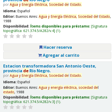
por
Agua
y
Energía
Eléctrica,
Sociedad
de
l
Estado
.
Idioma:
Español
Editor:
Buenos Aires:
Agua
y
Energía
Eléctrica,
Sociedad
de
l
Estado
,
1988
Disponibilidad:
Ítems disponibles para préstamo:
Signatura
topográfica:
621.374.5/A282/v.4
(1).
Hacer reserva
Agregar al carrito
Estacion transformadora San Antonio Oeste,
provincia
de
Río Negro.
por
Agua
y
Energía
Eléctrica,
Sociedad
de
l
Estado
.
Idioma:
Español
Editor:
Buenos Aires:
Agua
y
energía
eléctrica,
sociedad
de
l
estado
, 1988
Disponibilidad:
Ítems disponibles para préstamo:
Signatura
topográfica:
621.374.5/A282/v.3
(1).