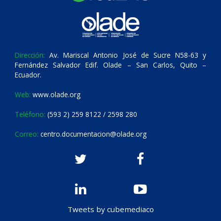
Dirección:
Av. Mariscal Antonio José de Sucre N58-63 y
Fernández Salvador Edif. Olade – San Carlos, Quito –
Ecuador.
Web:
www.olade.org
Teléfono:
(593 2) 259 8122 / 2598 280
Correo:
centro.documentacion@olade.org
Tweets by cubemediaco