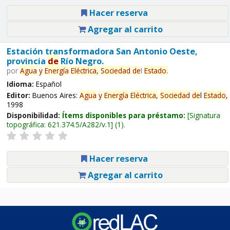
Hacer reserva
Agregar al carrito
Estación transformadora San Antonio Oeste,
provincia
de
Río Negro.
por
Agua
y
Energía
Eléctrica,
Sociedad
de
l
Estado
.
Idioma:
Español
Editor:
Buenos Aires:
Agua
y
Energía
Eléctrica,
Sociedad
de
l
Estado
,
1998
Disponibilidad:
Ítems disponibles para préstamo:
Signatura
topográfica:
621.374.5/A282/v.1
(1).
Hacer reserva
Agregar al carrito