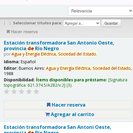
|
|
Seleccionar títulos para:
Hacer reserva
Estación transformadora San Antonio Oeste,
provincia
de
Río Negro
por
Agua
y
Energía
Eléctrica,
Sociedad
de
l
Estado
.
Idioma:
Español
Editor:
Buenos Aires:
Agua
y
Energía
Eléctrica,
Sociedad
de
l
Estado
,
1988
Disponibilidad:
Ítems disponibles para préstamo:
Signatura
topográfica:
621.374.5/A282/v.2
(3).
Hacer reserva
Agregar al carrito
Estación transformadora San Antoni Oeste,
provincia
de
Río Negro