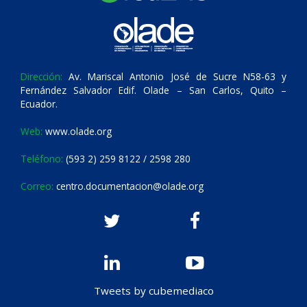
Dirección:
Av. Mariscal Antonio José de Sucre N58-63 y
Fernández Salvador Edif. Olade – San Carlos, Quito –
Ecuador.
Web:
www.olade.org
Teléfono:
(593 2) 259 8122 / 2598 280
Correo:
centro.documentacion@olade.org
Tweets by cubemediaco