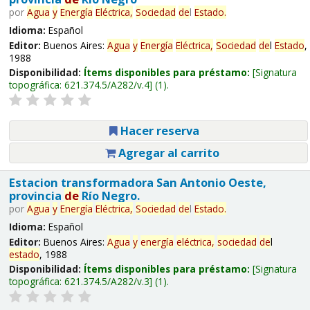
por
Agua
y
Energía
Eléctrica,
Sociedad
de
l
Estado
.
Idioma:
Español
Editor:
Buenos Aires:
Agua
y
Energía
Eléctrica,
Sociedad
de
l
Estado
,
1988
Disponibilidad:
Ítems disponibles para préstamo:
Signatura
topográfica:
621.374.5/A282/v.4
(1).
Hacer reserva
Agregar al carrito
Estacion transformadora San Antonio Oeste,
provincia
de
Río Negro.
por
Agua
y
Energía
Eléctrica,
Sociedad
de
l
Estado
.
Idioma:
Español
Editor:
Buenos Aires:
Agua
y
energía
eléctrica,
sociedad
de
l
estado
, 1988
Disponibilidad:
Ítems disponibles para préstamo:
Signatura
topográfica:
621.374.5/A282/v.3
(1).