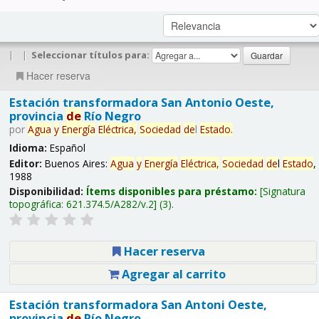
|
|
Seleccionar títulos para:
Hacer reserva
Estación transformadora San Antonio Oeste,
provincia
de
Río Negro
por
Agua
y
Energía
Eléctrica,
Sociedad
de
l
Estado
.
Idioma:
Español
Editor:
Buenos Aires:
Agua
y
Energía
Eléctrica,
Sociedad
de
l
Estado
,
1988
Disponibilidad:
Ítems disponibles para préstamo:
Signatura
topográfica:
621.374.5/A282/v.2
(3).
Hacer reserva
Agregar al carrito
Estación transformadora San Antoni Oeste,
provincia
de
Río Negro