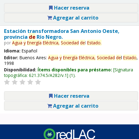
Hacer reserva
Agregar al carrito
Estación transformadora San Antonio Oeste,
provincia
de
Río Negro.
por
Agua
y
Energía
Eléctrica,
Sociedad
de
l
Estado
.
Idioma:
Español
Editor:
Buenos Aires:
Agua
y
Energía
Eléctrica,
Sociedad
de
l
Estado
,
1998
Disponibilidad:
Ítems disponibles para préstamo:
Signatura
topográfica:
621.374.5/A282/v.1
(1).
Hacer reserva
Agregar al carrito