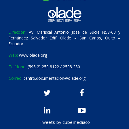
Dirección:
Av. Mariscal Antonio José de Sucre N58-63 y
Fernández Salvador Edif. Olade – San Carlos, Quito –
Ecuador.
Web:
www.olade.org
Teléfono:
(593 2) 259 8122 / 2598 280
Correo:
centro.documentacion@olade.org
Tweets by cubemediaco