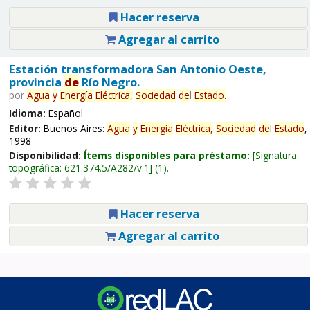
Hacer reserva
Agregar al carrito
Estación transformadora San Antonio Oeste,
provincia
de
Río Negro.
por
Agua
y
Energía
Eléctrica,
Sociedad
de
l
Estado
.
Idioma:
Español
Editor:
Buenos Aires:
Agua
y
Energía
Eléctrica,
Sociedad
de
l
Estado
,
1998
Disponibilidad:
Ítems disponibles para préstamo:
Signatura
topográfica:
621.374.5/A282/v.1
(1).
Hacer reserva
Agregar al carrito