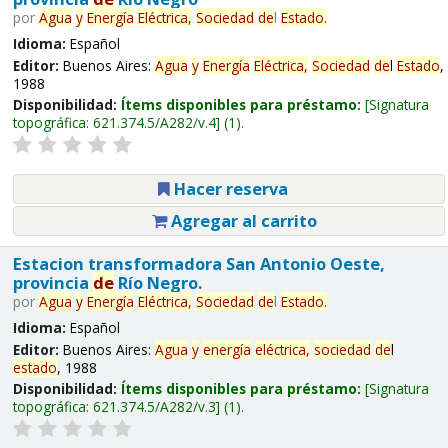
por
Agua
y
Energía
Eléctrica,
Sociedad
de
l
Estado
.
Idioma:
Español
Editor:
Buenos Aires:
Agua
y
Energía
Eléctrica,
Sociedad
de
l
Estado
,
1988
Disponibilidad:
Ítems disponibles para préstamo:
Signatura
topográfica:
621.374.5/A282/v.4
(1).
Hacer reserva
Agregar al carrito
Estacion transformadora San Antonio Oeste,
provincia
de
Río Negro.
por
Agua
y
Energía
Eléctrica,
Sociedad
de
l
Estado
.
Idioma:
Español
Editor:
Buenos Aires:
Agua
y
energía
eléctrica,
sociedad
de
l
estado
, 1988
Disponibilidad:
Ítems disponibles para préstamo:
Signatura
topográfica:
621.374.5/A282/v.3
(1).