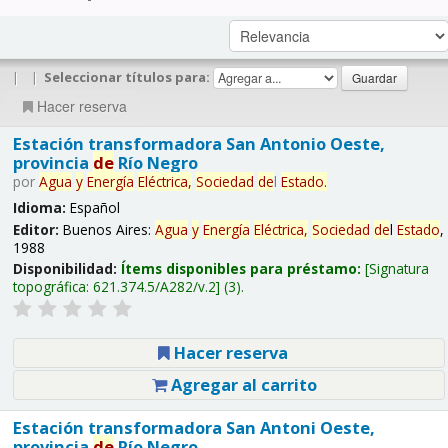
|
|
Seleccionar títulos para:
Hacer reserva
Estación transformadora San Antonio Oeste,
provincia
de
Río Negro
por
Agua
y
Energía
Eléctrica,
Sociedad
de
l
Estado
.
Idioma:
Español
Editor:
Buenos Aires:
Agua
y
Energía
Eléctrica,
Sociedad
de
l
Estado
,
1988
Disponibilidad:
Ítems disponibles para préstamo:
Signatura
topográfica:
621.374.5/A282/v.2
(3).
Hacer reserva
Agregar al carrito
Estación transformadora San Antoni Oeste,
provincia
de
Río Negro