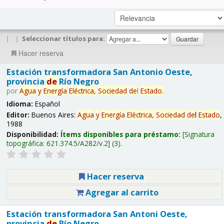
|
|
Seleccionar títulos para:
Hacer reserva
Estación transformadora San Antonio Oeste,
provincia
de
Río Negro
por
Agua
y
Energía
Eléctrica,
Sociedad
de
l
Estado
.
Idioma:
Español
Editor:
Buenos Aires:
Agua
y
Energía
Eléctrica,
Sociedad
de
l
Estado
,
1988
Disponibilidad:
Ítems disponibles para préstamo:
Signatura
topográfica:
621.374.5/A282/v.2
(3).
Hacer reserva
Agregar al carrito
Estación transformadora San Antoni Oeste,
provincia
de
Río Negro