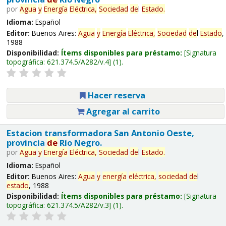
por
Agua
y
Energía
Eléctrica,
Sociedad
de
l
Estado
.
Idioma:
Español
Editor:
Buenos Aires:
Agua
y
Energía
Eléctrica,
Sociedad
de
l
Estado
,
1988
Disponibilidad:
Ítems disponibles para préstamo:
Signatura
topográfica:
621.374.5/A282/v.4
(1).
Hacer reserva
Agregar al carrito
Estacion transformadora San Antonio Oeste,
provincia
de
Río Negro.
por
Agua
y
Energía
Eléctrica,
Sociedad
de
l
Estado
.
Idioma:
Español
Editor:
Buenos Aires:
Agua
y
energía
eléctrica,
sociedad
de
l
estado
, 1988
Disponibilidad:
Ítems disponibles para préstamo:
Signatura
topográfica:
621.374.5/A282/v.3
(1).