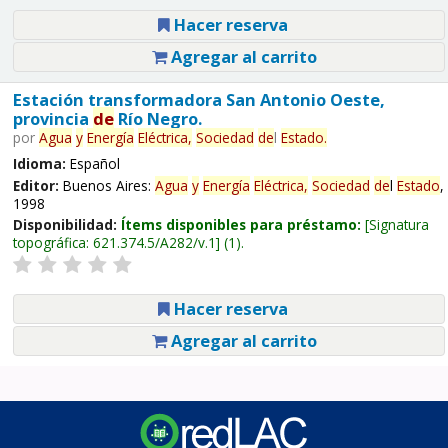
Hacer reserva
Agregar al carrito
Estación transformadora San Antonio Oeste,
provincia
de
Río Negro.
por
Agua
y
Energía
Eléctrica,
Sociedad
de
l
Estado
.
Idioma:
Español
Editor:
Buenos Aires:
Agua
y
Energía
Eléctrica,
Sociedad
de
l
Estado
,
1998
Disponibilidad:
Ítems disponibles para préstamo:
Signatura
topográfica:
621.374.5/A282/v.1
(1).
Hacer reserva
Agregar al carrito