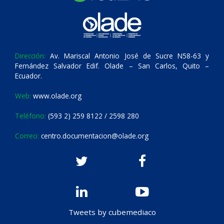
Dirección:
Av. Mariscal Antonio José de Sucre N58-63 y
Fernández Salvador Edif. Olade – San Carlos, Quito –
Ecuador.
Web:
www.olade.org
Teléfono:
(593 2) 259 8122 / 2598 280
Correo:
centro.documentacion@olade.org
Tweets by cubemediaco