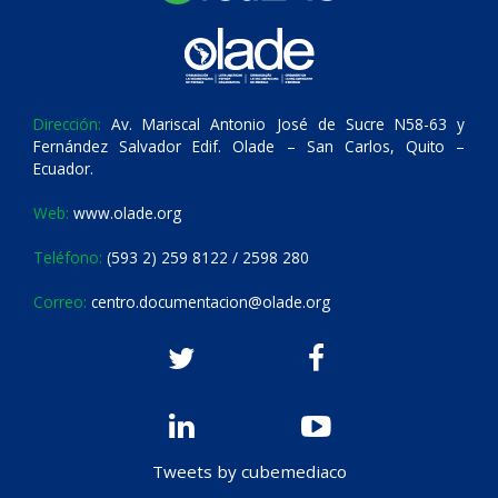
Dirección:
Av. Mariscal Antonio José de Sucre N58-63 y
Fernández Salvador Edif. Olade – San Carlos, Quito –
Ecuador.
Web:
www.olade.org
Teléfono:
(593 2) 259 8122 / 2598 280
Correo:
centro.documentacion@olade.org
Tweets by cubemediaco