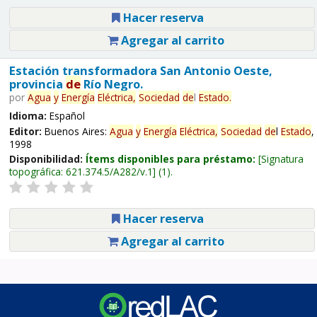
Hacer reserva
Agregar al carrito
Estación transformadora San Antonio Oeste,
provincia
de
Río Negro.
por
Agua
y
Energía
Eléctrica,
Sociedad
de
l
Estado
.
Idioma:
Español
Editor:
Buenos Aires:
Agua
y
Energía
Eléctrica,
Sociedad
de
l
Estado
,
1998
Disponibilidad:
Ítems disponibles para préstamo:
Signatura
topográfica:
621.374.5/A282/v.1
(1).
Hacer reserva
Agregar al carrito