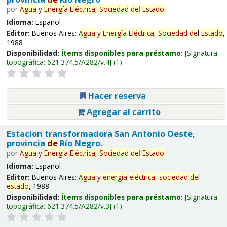
por
Agua
y
Energía
Eléctrica,
Sociedad
de
l
Estado
.
Idioma:
Español
Editor:
Buenos Aires:
Agua
y
Energía
Eléctrica,
Sociedad
de
l
Estado
,
1988
Disponibilidad:
Ítems disponibles para préstamo:
Signatura
topográfica:
621.374.5/A282/v.4
(1).
Hacer reserva
Agregar al carrito
Estacion transformadora San Antonio Oeste,
provincia
de
Río Negro.
por
Agua
y
Energía
Eléctrica,
Sociedad
de
l
Estado
.
Idioma:
Español
Editor:
Buenos Aires:
Agua
y
energía
eléctrica,
sociedad
de
l
estado
, 1988
Disponibilidad:
Ítems disponibles para préstamo:
Signatura
topográfica:
621.374.5/A282/v.3
(1).