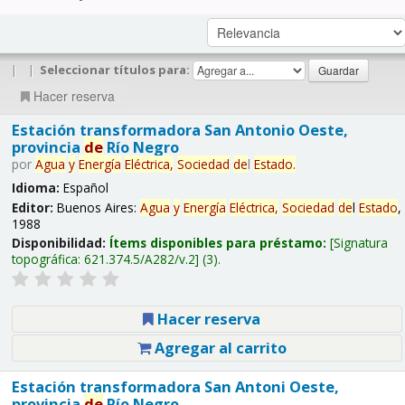
|
|
Seleccionar títulos para:
Hacer reserva
Estación transformadora San Antonio Oeste,
provincia
de
Río Negro
por
Agua
y
Energía
Eléctrica,
Sociedad
de
l
Estado
.
Idioma:
Español
Editor:
Buenos Aires:
Agua
y
Energía
Eléctrica,
Sociedad
de
l
Estado
,
1988
Disponibilidad:
Ítems disponibles para préstamo:
Signatura
topográfica:
621.374.5/A282/v.2
(3).
Hacer reserva
Agregar al carrito
Estación transformadora San Antoni Oeste,
provincia
de
Río Negro