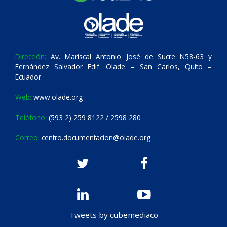
Dirección:
Av. Mariscal Antonio José de Sucre N58-63 y
Fernández Salvador Edif. Olade – San Carlos, Quito –
Ecuador.
Web:
www.olade.org
Teléfono:
(593 2) 259 8122 / 2598 280
Correo:
centro.documentacion@olade.org
Tweets by cubemediaco