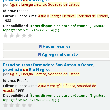
por
Agua
y
Energía
Eléctrica,
Sociedad
de
l
Estado
.
Idioma:
Español
Editor:
Buenos Aires:
Agua
y
Energía
Eléctrica,
Sociedad
de
l
Estado
,
1988
Disponibilidad:
Ítems disponibles para préstamo:
Signatura
topográfica:
621.374.5/A282/v.4
(1).
Hacer reserva
Agregar al carrito
Estacion transformadora San Antonio Oeste,
provincia
de
Río Negro.
por
Agua
y
Energía
Eléctrica,
Sociedad
de
l
Estado
.
Idioma:
Español
Editor:
Buenos Aires:
Agua
y
energía
eléctrica,
sociedad
de
l
estado
, 1988
Disponibilidad:
Ítems disponibles para préstamo:
Signatura
topográfica:
621.374.5/A282/v.3
(1).