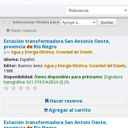
|
|
Seleccionar títulos para:
Hacer reserva
Estación transformadora San Antonio Oeste,
provincia
de
Río Negro
por
Agua
y
Energía
Eléctrica,
Sociedad
de
l
Estado
.
Idioma:
Español
Editor:
Buenos Aires:
Agua
y
Energía
Eléctrica,
Sociedad
de
l
Estado
,
1988
Disponibilidad:
Ítems disponibles para préstamo:
Signatura
topográfica:
621.374.5/A282/v.2
(3).
Hacer reserva
Agregar al carrito
Estación transformadora San Antoni Oeste,
provincia
de
Río Negro