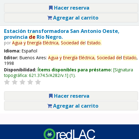
Hacer reserva
Agregar al carrito
Estación transformadora San Antonio Oeste,
provincia
de
Río Negro.
por
Agua
y
Energía
Eléctrica,
Sociedad
de
l
Estado
.
Idioma:
Español
Editor:
Buenos Aires:
Agua
y
Energía
Eléctrica,
Sociedad
de
l
Estado
,
1998
Disponibilidad:
Ítems disponibles para préstamo:
Signatura
topográfica:
621.374.5/A282/v.1
(1).
Hacer reserva
Agregar al carrito