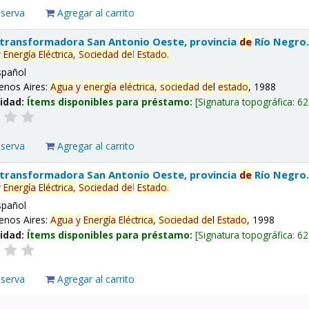
eserva
Agregar al carrito
 transformadora San Antonio Oeste, provincia
de
Río Negro
y
Energía
Eléctrica,
Sociedad
de
l
Estado
.
spañol
enos Aires:
Agua
y
energía
eléctrica,
sociedad
de
l
estado
, 1988
lidad:
Ítems disponibles para préstamo:
Signatura topográfica:
62
eserva
Agregar al carrito
 transformadora San Antonio Oeste, provincia
de
Río Negro
y
Energía
Eléctrica,
Sociedad
de
l
Estado
.
spañol
enos Aires:
Agua
y
Energía
Eléctrica,
Sociedad
de
l
Estado
, 1998
lidad:
Ítems disponibles para préstamo:
Signatura topográfica:
62
eserva
Agregar al carrito