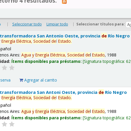
tornó 4 resultados.
|
Seleccionar todo
Limpiar todo
|
Seleccionar títulos para:
o
 transformadora San Antonio Oeste, provincia
de
Río Negro
y
Energía
Eléctrica,
Sociedad
de
l
Estado
.
spañol
enos Aires:
Agua
y
Energía
Eléctrica,
Sociedad
de
l
Estado
, 1988
lidad:
Ítems disponibles para préstamo:
Signatura topográfica:
62
eserva
Agregar al carrito
 transformadora San Antoni Oeste, provincia
de
Río Negro
y
Energía
Eléctrica,
Sociedad
de
l
Estado
.
spañol
enos Aires:
Agua
y
Energía
Eléctrica,
Sociedad
de
l
Estado
, 1988
lidad:
Ítems disponibles para préstamo:
Signatura topográfica:
62