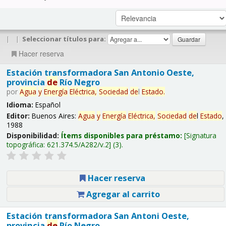
|
|
Seleccionar títulos para:
Hacer reserva
Estación transformadora San Antonio Oeste,
provincia
de
Río Negro
por
Agua
y
Energía
Eléctrica,
Sociedad
de
l
Estado
.
Idioma:
Español
Editor:
Buenos Aires:
Agua
y
Energía
Eléctrica,
Sociedad
de
l
Estado
,
1988
Disponibilidad:
Ítems disponibles para préstamo:
Signatura
topográfica:
621.374.5/A282/v.2
(3).
Hacer reserva
Agregar al carrito
Estación transformadora San Antoni Oeste,
provincia
de
Río Negro