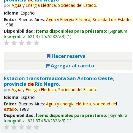
por
Agua
y
Energía
Eléctrica,
Sociedad
de
l
Estado
.
Idioma:
Español
Editor:
Buenos Aires:
Agua
y
Energía
Eléctrica,
Sociedad
de
l
Estado
,
1988
Disponibilidad:
Ítems disponibles para préstamo:
Signatura
topográfica:
621.374.5/A282/v.4
(1).
Hacer reserva
Agregar al carrito
Estacion transformadora San Antonio Oeste,
provincia
de
Río Negro.
por
Agua
y
Energía
Eléctrica,
Sociedad
de
l
Estado
.
Idioma:
Español
Editor:
Buenos Aires:
Agua
y
energía
eléctrica,
sociedad
de
l
estado
, 1988
Disponibilidad:
Ítems disponibles para préstamo:
Signatura
topográfica:
621.374.5/A282/v.3
(1).