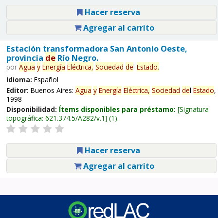
Hacer reserva
Agregar al carrito
Estación transformadora San Antonio Oeste,
provincia
de
Río Negro.
por
Agua
y
Energía
Eléctrica,
Sociedad
de
l
Estado
.
Idioma:
Español
Editor:
Buenos Aires:
Agua
y
Energía
Eléctrica,
Sociedad
de
l
Estado
,
1998
Disponibilidad:
Ítems disponibles para préstamo:
Signatura
topográfica:
621.374.5/A282/v.1
(1).
Hacer reserva
Agregar al carrito