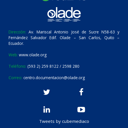
Dirección:
Av. Mariscal Antonio José de Sucre N58-63 y
Fernández Salvador Edif. Olade – San Carlos, Quito –
Ecuador.
Web:
www.olade.org
Teléfono:
(593 2) 259 8122 / 2598 280
Correo:
centro.documentacion@olade.org
Tweets by cubemediaco