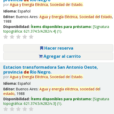
por
Agua
y
Energía
Eléctrica,
Sociedad
de
l
Estado
.
Idioma:
Español
Editor:
Buenos Aires:
Agua
y
Energía
Eléctrica,
Sociedad
de
l
Estado
,
1988
Disponibilidad:
Ítems disponibles para préstamo:
Signatura
topográfica:
621.374.5/A282/v.4
(1).
Hacer reserva
Agregar al carrito
Estacion transformadora San Antonio Oeste,
provincia
de
Río Negro.
por
Agua
y
Energía
Eléctrica,
Sociedad
de
l
Estado
.
Idioma:
Español
Editor:
Buenos Aires:
Agua
y
energía
eléctrica,
sociedad
de
l
estado
, 1988
Disponibilidad:
Ítems disponibles para préstamo:
Signatura
topográfica:
621.374.5/A282/v.3
(1).