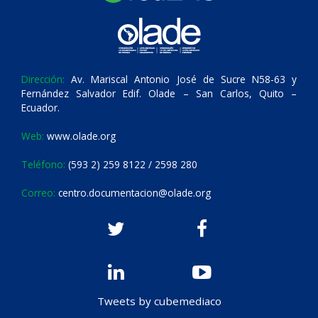
Dirección:
Av. Mariscal Antonio José de Sucre N58-63 y
Fernández Salvador Edif. Olade – San Carlos, Quito –
Ecuador.
Web:
www.olade.org
Teléfono:
(593 2) 259 8122 / 2598 280
Correo:
centro.documentacion@olade.org
Tweets by cubemediaco