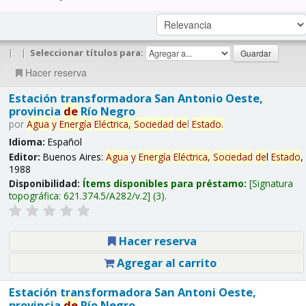
|
|
Seleccionar títulos para:
Hacer reserva
Estación transformadora San Antonio Oeste,
provincia
de
Río Negro
por
Agua
y
Energía
Eléctrica,
Sociedad
de
l
Estado
.
Idioma:
Español
Editor:
Buenos Aires:
Agua
y
Energía
Eléctrica,
Sociedad
de
l
Estado
,
1988
Disponibilidad:
Ítems disponibles para préstamo:
Signatura
topográfica:
621.374.5/A282/v.2
(3).
Hacer reserva
Agregar al carrito
Estación transformadora San Antoni Oeste,
provincia
de
Río Negro