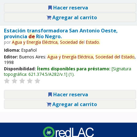
Hacer reserva
Agregar al carrito
Estación transformadora San Antonio Oeste,
provincia
de
Río Negro.
por
Agua
y
Energía
Eléctrica,
Sociedad
de
l
Estado
.
Idioma:
Español
Editor:
Buenos Aires:
Agua
y
Energía
Eléctrica,
Sociedad
de
l
Estado
,
1998
Disponibilidad:
Ítems disponibles para préstamo:
Signatura
topográfica:
621.374.5/A282/v.1
(1).
Hacer reserva
Agregar al carrito