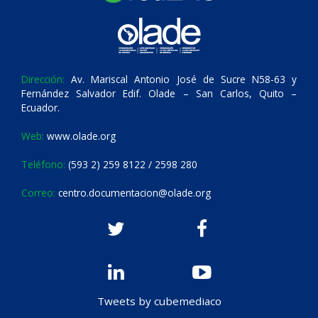
Dirección:
Av. Mariscal Antonio José de Sucre N58-63 y
Fernández Salvador Edif. Olade – San Carlos, Quito –
Ecuador.
Web:
www.olade.org
Teléfono:
(593 2) 259 8122 / 2598 280
Correo:
centro.documentacion@olade.org
Tweets by cubemediaco