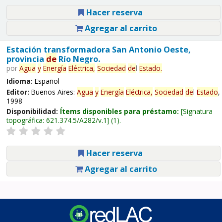
Hacer reserva
Agregar al carrito
Estación transformadora San Antonio Oeste,
provincia
de
Río Negro.
por
Agua
y
Energía
Eléctrica,
Sociedad
de
l
Estado
.
Idioma:
Español
Editor:
Buenos Aires:
Agua
y
Energía
Eléctrica,
Sociedad
de
l
Estado
,
1998
Disponibilidad:
Ítems disponibles para préstamo:
Signatura
topográfica:
621.374.5/A282/v.1
(1).
Hacer reserva
Agregar al carrito