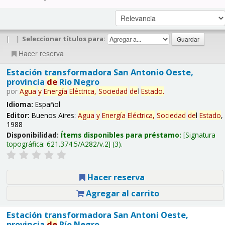
|
|
Seleccionar títulos para:
Hacer reserva
Estación transformadora San Antonio Oeste,
provincia
de
Río Negro
por
Agua
y
Energía
Eléctrica,
Sociedad
de
l
Estado
.
Idioma:
Español
Editor:
Buenos Aires:
Agua
y
Energía
Eléctrica,
Sociedad
de
l
Estado
,
1988
Disponibilidad:
Ítems disponibles para préstamo:
Signatura
topográfica:
621.374.5/A282/v.2
(3).
Hacer reserva
Agregar al carrito
Estación transformadora San Antoni Oeste,
provincia
de
Río Negro