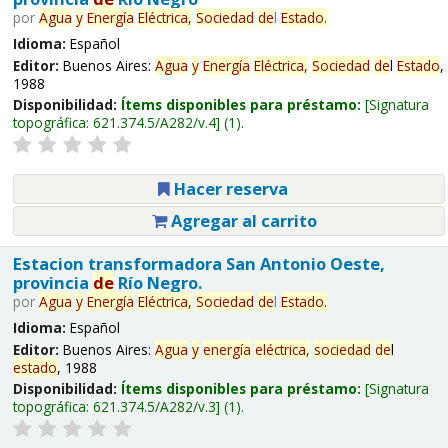
por
Agua
y
Energía
Eléctrica,
Sociedad
de
l
Estado
.
Idioma:
Español
Editor:
Buenos Aires:
Agua
y
Energía
Eléctrica,
Sociedad
de
l
Estado
,
1988
Disponibilidad:
Ítems disponibles para préstamo:
Signatura
topográfica:
621.374.5/A282/v.4
(1).
Hacer reserva
Agregar al carrito
Estacion transformadora San Antonio Oeste,
provincia
de
Río Negro.
por
Agua
y
Energía
Eléctrica,
Sociedad
de
l
Estado
.
Idioma:
Español
Editor:
Buenos Aires:
Agua
y
energía
eléctrica,
sociedad
de
l
estado
, 1988
Disponibilidad:
Ítems disponibles para préstamo:
Signatura
topográfica:
621.374.5/A282/v.3
(1).