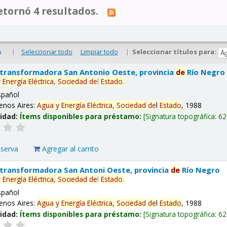
tornó 4 resultados.
|
Seleccionar todo
Limpiar todo
|
Seleccionar títulos para:
o
 transformadora San Antonio Oeste, provincia
de
Río Negro
y
Energía
Eléctrica,
Sociedad
de
l
Estado
.
spañol
enos Aires:
Agua
y
Energía
Eléctrica,
Sociedad
de
l
Estado
, 1988
lidad:
Ítems disponibles para préstamo:
Signatura topográfica:
62
eserva
Agregar al carrito
 transformadora San Antoni Oeste, provincia
de
Río Negro
y
Energía
Eléctrica,
Sociedad
de
l
Estado
.
spañol
enos Aires:
Agua
y
Energía
Eléctrica,
Sociedad
de
l
Estado
, 1988
lidad:
Ítems disponibles para préstamo:
Signatura topográfica:
62