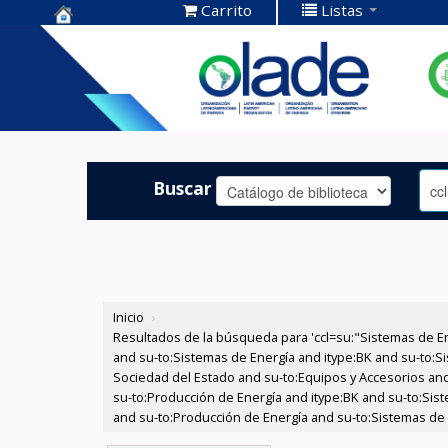
Carrito
Listas
Centro de
Documentación
OLADE -
Buscar
Inicio
›
Resultados de la búsqueda para 'ccl=su:"Sistemas de E
and su-to:Sistemas de Energía and itype:BK and su-to:Si
Sociedad del Estado and su-to:Equipos y Accesorios and 
su-to:Producción de Energía and itype:BK and su-to:Sist
and su-to:Producción de Energía and su-to:Sistemas de 