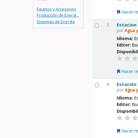
Equipos y Accesorios
Hacer r
Producción de Energí...
Sistemas de Energía
3.
Estacion
por
Agua
Idioma:
E
Editor:
Bu
Disponibi
Hacer r
4.
Estación
por
Agua
Idioma:
E
Editor:
Bu
Disponibi
Hacer r