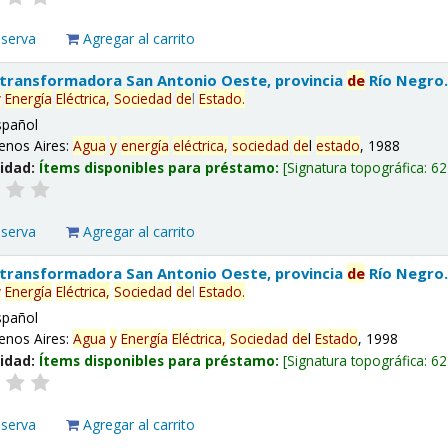
eserva
Agregar al carrito
 transformadora San Antonio Oeste, provincia
de
Río Negro
y
Energía
Eléctrica,
Sociedad
de
l
Estado
.
spañol
enos Aires:
Agua
y
energía
eléctrica,
sociedad
de
l
estado
, 1988
lidad:
Ítems disponibles para préstamo:
Signatura topográfica:
62
eserva
Agregar al carrito
 transformadora San Antonio Oeste, provincia
de
Río Negro
y
Energía
Eléctrica,
Sociedad
de
l
Estado
.
spañol
enos Aires:
Agua
y
Energía
Eléctrica,
Sociedad
de
l
Estado
, 1998
lidad:
Ítems disponibles para préstamo:
Signatura topográfica:
62
eserva
Agregar al carrito