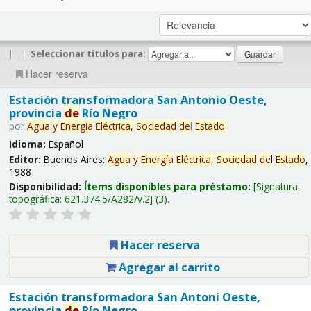
|
|
Seleccionar títulos para:
Hacer reserva
Estación transformadora San Antonio Oeste,
provincia
de
Río Negro
por
Agua
y
Energía
Eléctrica,
Sociedad
de
l
Estado
.
Idioma:
Español
Editor:
Buenos Aires:
Agua
y
Energía
Eléctrica,
Sociedad
de
l
Estado
,
1988
Disponibilidad:
Ítems disponibles para préstamo:
Signatura
topográfica:
621.374.5/A282/v.2
(3).
Hacer reserva
Agregar al carrito
Estación transformadora San Antoni Oeste,
provincia
de
Río Negro