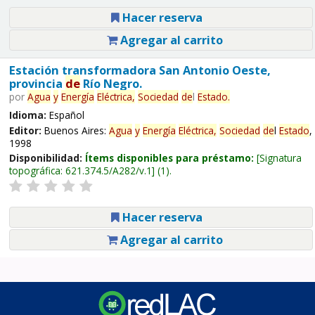
Hacer reserva
Agregar al carrito
Estación transformadora San Antonio Oeste,
provincia
de
Río Negro.
por
Agua
y
Energía
Eléctrica,
Sociedad
de
l
Estado
.
Idioma:
Español
Editor:
Buenos Aires:
Agua
y
Energía
Eléctrica,
Sociedad
de
l
Estado
,
1998
Disponibilidad:
Ítems disponibles para préstamo:
Signatura
topográfica:
621.374.5/A282/v.1
(1).
Hacer reserva
Agregar al carrito