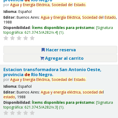
por
Agua
y
Energía
Eléctrica,
Sociedad
de
l
Estado
.
Idioma:
Español
Editor:
Buenos Aires:
Agua
y
Energía
Eléctrica,
Sociedad
de
l
Estado
,
1988
Disponibilidad:
Ítems disponibles para préstamo:
Signatura
topográfica:
621.374.5/A282/v.4
(1).
Hacer reserva
Agregar al carrito
Estacion transformadora San Antonio Oeste,
provincia
de
Río Negro.
por
Agua
y
Energía
Eléctrica,
Sociedad
de
l
Estado
.
Idioma:
Español
Editor:
Buenos Aires:
Agua
y
energía
eléctrica,
sociedad
de
l
estado
, 1988
Disponibilidad:
Ítems disponibles para préstamo:
Signatura
topográfica:
621.374.5/A282/v.3
(1).