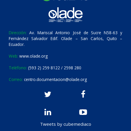
Dirección:
Av. Mariscal Antonio José de Sucre N58-63 y
Fernández Salvador Edif. Olade – San Carlos, Quito –
Ecuador.
Web:
www.olade.org
Teléfono:
(593 2) 259 8122 / 2598 280
Correo:
centro.documentacion@olade.org
Tweets by cubemediaco