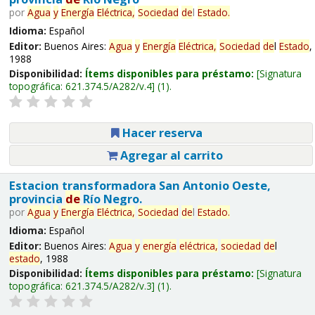
por
Agua
y
Energía
Eléctrica,
Sociedad
de
l
Estado
.
Idioma:
Español
Editor:
Buenos Aires:
Agua
y
Energía
Eléctrica,
Sociedad
de
l
Estado
,
1988
Disponibilidad:
Ítems disponibles para préstamo:
Signatura
topográfica:
621.374.5/A282/v.4
(1).
Hacer reserva
Agregar al carrito
Estacion transformadora San Antonio Oeste,
provincia
de
Río Negro.
por
Agua
y
Energía
Eléctrica,
Sociedad
de
l
Estado
.
Idioma:
Español
Editor:
Buenos Aires:
Agua
y
energía
eléctrica,
sociedad
de
l
estado
, 1988
Disponibilidad:
Ítems disponibles para préstamo:
Signatura
topográfica:
621.374.5/A282/v.3
(1).