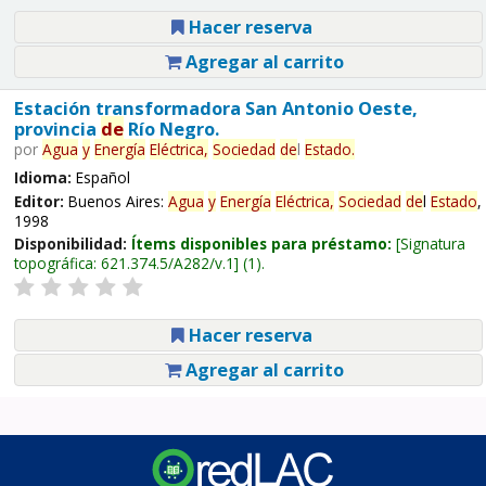
Hacer reserva
Agregar al carrito
Estación transformadora San Antonio Oeste,
provincia
de
Río Negro.
por
Agua
y
Energía
Eléctrica,
Sociedad
de
l
Estado
.
Idioma:
Español
Editor:
Buenos Aires:
Agua
y
Energía
Eléctrica,
Sociedad
de
l
Estado
,
1998
Disponibilidad:
Ítems disponibles para préstamo:
Signatura
topográfica:
621.374.5/A282/v.1
(1).
Hacer reserva
Agregar al carrito