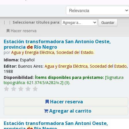
|
|
Seleccionar títulos para:
Hacer reserva
Estación transformadora San Antonio Oeste,
provincia
de
Río Negro
por
Agua
y
Energía
Eléctrica,
Sociedad
de
l
Estado
.
Idioma:
Español
Editor:
Buenos Aires:
Agua
y
Energía
Eléctrica,
Sociedad
de
l
Estado
,
1988
Disponibilidad:
Ítems disponibles para préstamo:
Signatura
topográfica:
621.374.5/A282/v.2
(3).
Hacer reserva
Agregar al carrito
Estación transformadora San Antoni Oeste,
provincia
de
Río Negro