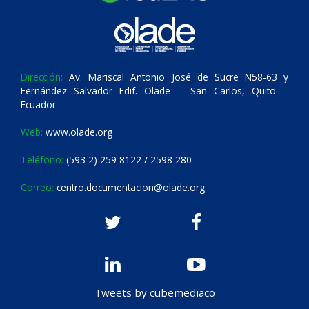
Dirección:
Av. Mariscal Antonio José de Sucre N58-63 y
Fernández Salvador Edif. Olade – San Carlos, Quito –
Ecuador.
Web:
www.olade.org
Teléfono:
(593 2) 259 8122 / 2598 280
Correo:
centro.documentacion@olade.org
Tweets by cubemediaco